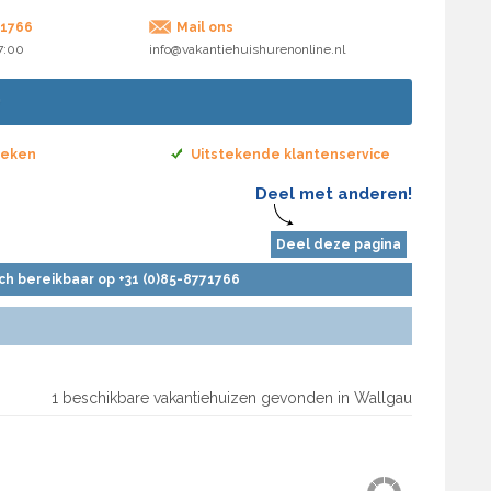
71766
Mail ons
17:00
info@vakantiehuishurenonline.nl
boeken
Uitstekende klantenservice
Deel met anderen!
Deel deze pagina
sch bereikbaar op +31 (0)85-8771766
1 beschikbare vakantiehuizen gevonden in Wallgau