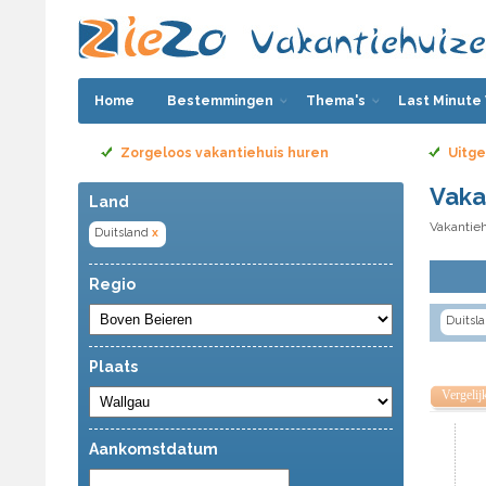
Home
Bestemmingen
Thema's
Last Minute
Zorgeloos vakantiehuis huren
Uitge
Vaka
Land
Vakantieh
Duitsland
x
Regio
Duitsl
Plaats
Vergelij
Aankomstdatum