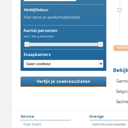
Verblijfsduur
Kies eerst je aankomstperiode
Aantal personen
van 1 tot 4 personen
Vergelij
Slaapkamers
Bekij
Verfijn je zoekresultaten
Garmi
Siegsd
Sachr
Service
Overige
Over ZieZo
Gebruiksvoorwaarden