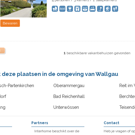
4 personen / 3 kamers / 2 slaapkamers
Bewaren
k
1
beschikbare vakantiehuizen gevonden
k deze plaatsen in de omgeving van Wallgau
sch-Partenkirchen
Oberammergau
Reit im
orf
Bad Reichenhall
Bercht
ang
Unterwössen
Teisend
Partners
Contact
Interhome beschikt over de
Heb je vragen of 