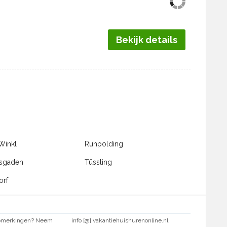
Bekijk details
 Winkl
Ruhpolding
esgaden
Tüssling
orf
opmerkingen? Neem
info [@] vakantiehuishurenonline.nl