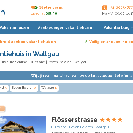
Stel je vraag
+31 (0)85-87
Livechat
online
Ma - Vr 09:00 tot 
 Vakantiehuizen
Aanbiedingen vakantiehuizen
Vakantie blog
breid aanbod vakantiehuizen
Veilig en snel online 
ntiehuis in Wallgau
uis huren online
|
Duitsland
|
Boven Beieren
| Wallgau
Wij zijn van ma t/m vr van 09:00 tot 17:00uur telefoni
and
x
Boven Beieren
x
Wallgau
x
k
Flösserstrasse
★
★
★
★
Duitsland
|
Boven Beieren
|
Wallgau