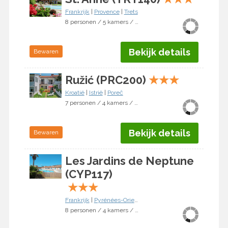
Frankrijk
|
Provence
|
Trets
8 personen / 5 kamers / 4 slaapkamers
Bekijk details
Bewaren
Ružić (PRC200)
★
★
★
Kroatië
|
Istrië
|
Poreč
7 personen / 4 kamers / 3 slaapkamers
Bekijk details
Bewaren
Les Jardins de Neptune
(CYP117)
★
★
★
Frankrijk
|
Pyrénées-Orientales
|
Saint Cyprien
8 personen / 4 kamers / 3 slaapkamers