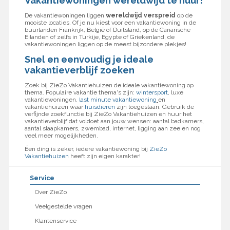
Vakantiewoningen wereldwijd te huur!
De vakantiewoningen liggen
wereldwijd verspreid
op de
mooiste locaties. Of je nu kiest voor een vakantiewoning in de
buurlanden Frankrijk, België of Duitsland, op de Canarische
Eilanden of zelfs in Turkije, Egypte of Griekenland, de
vakantiewoningen liggen op de meest bijzondere plekjes!
Snel en eenvoudig je ideale
vakantieverblijf zoeken
Zoek bij ZieZo Vakantiehuizen de ideale vakantiewoning op
thema. Populaire vakantie thema's zijn:
wintersport
, luxe
vakantiewoningen,
last minute vakantiewoning
en
vakantiehuizen waar
huisdieren
zijn toegestaan. Gebruik de
verfijnde zoekfunctie bij ZieZo Vakantiehuizen en huur het
vakantieverblijf dat voldoet aan jouw wensen: aantal badkamers,
aantal slaapkamers, zwembad, internet, ligging aan zee en nog
veel meer mogelijkheden.
Éen ding is zeker, iedere vakantiewoning bij
ZieZo
Vakantiehuizen
heeft zijn eigen karakter!
Service
Over ZieZo
Veelgestelde vragen
Klantenservice