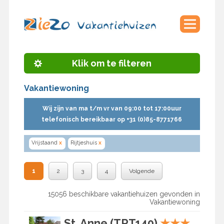
Klik om te filteren
Vakantiewoning
Wij zijn van ma t/m vr van 09:00 tot 17:00uur
telefonisch bereikbaar op +31 (0)85-8771766
Vrijstaand
x
Rijtjeshuis
x
1
2
3
4
Volgende
15056 beschikbare vakantiehuizen gevonden in
Vakantiewoning
St. Anne (TRT140)
★
★
★