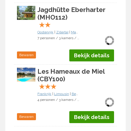
Jagdhütte Eberharter
(MHO112)
★
★
Oostenrijk
|
Zillertal
|
Mayrhofen
7 personen / 3 kamers / 2 slaapkamers
Bekijk details
Bewaren
Les Hameaux de Miel
(CBY100)
★
★
★
Frankrijk
|
Limousin
|
Beynat
4 personen / 3 kamers / 2 slaapkamers
Bekijk details
Bewaren