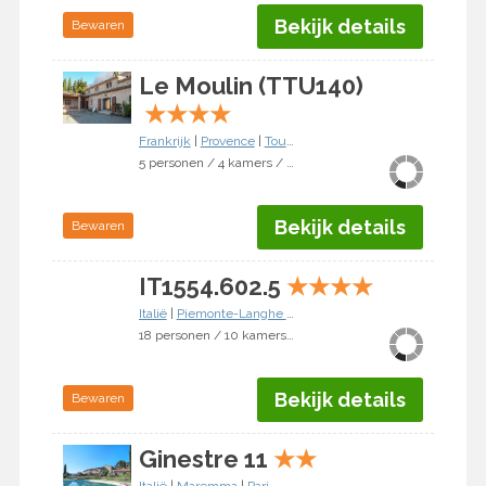
Bekijk details
Bewaren
Le Moulin (TTU140)
★
★
★
★
Frankrijk
|
Provence
|
Tourtour
5 personen / 4 kamers / 3 slaapkamers
Bekijk details
Bewaren
IT1554.602.5
★
★
★
★
Italië
|
Piemonte-Langhe & Monferrato
|
Cortemilia
18 personen / 10 kamers / 6 slaapkamers
Bekijk details
Bewaren
Ginestre 11
★
★