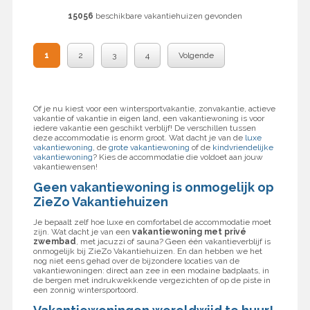
15056
beschikbare vakantiehuizen gevonden
1
2
3
4
Volgende
Of je nu kiest voor een wintersportvakantie, zonvakantie, actieve
vakantie of vakantie in eigen land, een vakantiewoning is voor
iedere vakantie een geschikt verblijf! De verschillen tussen
deze accommodatie is enorm groot. Wat dacht je van de
luxe
vakantiewoning
, de
grote vakantiewoning
of de
kindvriendelijke
vakantiewoning
? Kies de accommodatie die voldoet aan jouw
vakantiewensen!
Geen vakantiewoning is onmogelijk op
ZieZo Vakantiehuizen
Je bepaalt zelf hoe luxe en comfortabel de accommodatie moet
zijn. Wat dacht je van een
vakantiewoning met privé
zwembad
, met jacuzzi of sauna? Geen één vakantieverblijf is
onmogelijk bij ZieZo Vakantiehuizen. En dan hebben we het
nog niet eens gehad over de bijzondere locaties van de
vakantiewoningen: direct aan zee in een modaine badplaats, in
de bergen met indrukwekkende vergezichten of op de piste in
een zonnig wintersportoord.