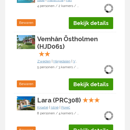
Italië
|
Maremma
|
Pari
4 personen / 2 kamers / 1 slaapkamer
Bekijk details
Bewaren
Vemhån Östholmen
(HJD061)
★
★
Zweden
|
Härjedalen
|
Vemdalen
5 personen / 3 kamers / 2 slaapkamers
Bekijk details
Bewaren
Lara (PRC308)
★
★
★
Kroatië
|
Istrië
|
Poreč
8 personen / 4 kamers / 3 slaapkamers