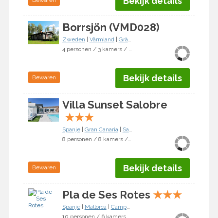
Bekijk details
Bewaren
Borrsjön (VMD028)
Zweden
|
Värmland
|
Gräsmark
4 personen / 3 kamers / 2 slaapkamers
Bekijk details
Bewaren
Villa Sunset Salobre
★
★
★
Spanje
|
Gran Canaria
|
San Bartolomé de Tirajana
8 personen / 8 kamers / 4 slaapkamers
Bekijk details
Bewaren
Pla de Ses Rotes
★
★
★
Spanje
|
Mallorca
|
Campanet
10 personen / 6 kamers / 5 slaapkamers