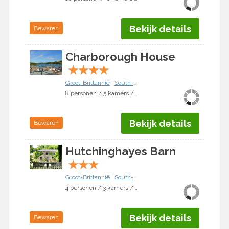
Bekijk details
Bewaren
Charborough House
★
★
★
★
Groot-Brittannië
|
South-West
|
Salcombe
8 personen / 5 kamers / 4 slaapkamers
Bekijk details
Bewaren
Hutchinghayes Barn
★
★
★
Groot-Brittannië
|
South-West
|
Honiton
4 personen / 3 kamers / 2 slaapkamers
Bekijk details
Bewaren