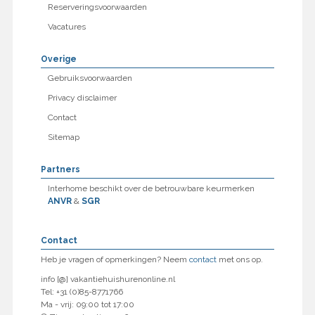
Reserveringsvoorwaarden
Vacatures
Overige
Gebruiksvoorwaarden
Privacy disclaimer
Contact
Sitemap
Partners
Interhome beschikt over de betrouwbare keurmerken
ANVR
&
SGR
Contact
Heb je vragen of opmerkingen? Neem
contact
met ons op.
info [@] vakantiehuishurenonline.nl
Tel: +31 (0)85-8771766
Ma - vrij: 09:00 tot 17:00