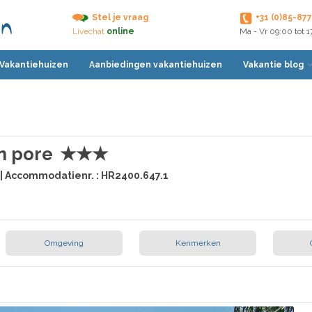
Stel je vraag
+31 (0)85-87
Livechat
online
Ma - Vr 09:00 tot 
 Vakantiehuizen
Aanbiedingen vakantiehuizen
Vakantie blog
n pore
★★★
 | Accommodatienr. : HR2400.647.1
Omgeving
Kenmerken