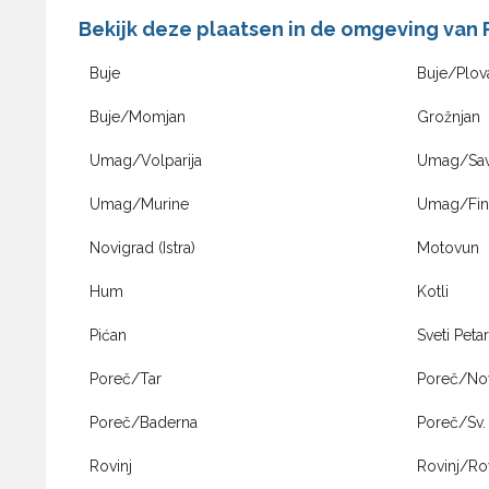
Bekijk deze plaatsen in de omgeving van 
Buje
Buje/Plova
Buje/Momjan
Grožnjan
Umag/Volparija
Umag/Sav
Umag/Murine
Umag/Fin
Novigrad (Istra)
Motovun
Hum
Kotli
Pićan
Sveti Peta
Poreč/Tar
Poreč/No
Poreč/Baderna
Poreč/Sv.
Rovinj
Rovinj/Ro