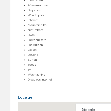
Fietspaden
Afwasmachine
Diepvries
Wandelpaden
Internet
Mountainbike
Niet-rokers
Oven
Parkeerplaats
Paardrijden
Zeilen
Douche
Surfen
Terras
Tv
Wasmachine
Draadloos internet
Locatie