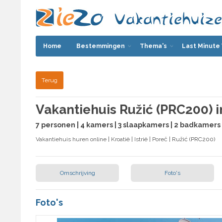
Home
Bestemmingen
Thema's
Last Minute
Terug
Vakantiehuis Ružić (PRC200) i
7 personen | 4 kamers | 3 slaapkamers | 2 badkamers
Vakantiehuis huren online
|
Kroatië
|
Istrië
|
Poreč
| Ružić (PRC200)
Omschrijving
Foto's
Foto's