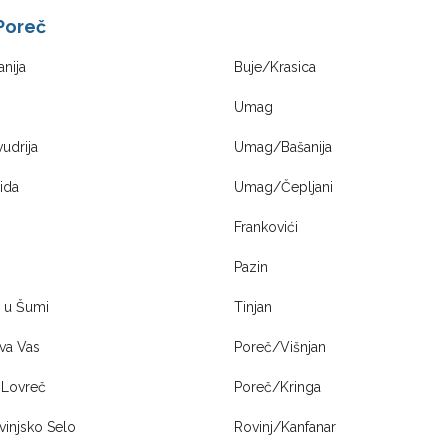
Poreč
nija
Buje/Krasica
Umag
udrija
Umag/Bašanija
ida
Umag/Čepljani
Frankovići
Pazin
r u Šumi
Tinjan
va Vas
Poreč/Višnjan
 Lovreč
Poreč/Kringa
vinjsko Selo
Rovinj/Kanfanar