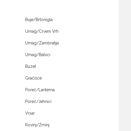
Buje/Brtonigla
Umag/Crveni Vrh
Umag/Zambratija
Umag/Babići
Buzet
Gračišće
Poreč/Lanterna
Poreč/Jehnići
Vrsar
Rovinj/Žminj