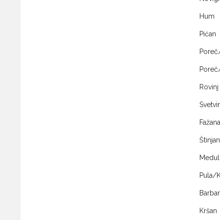
Hum
Pićan
Poreč
Poreč
Rovinj
Svetvi
Fažan
Štinjan
Medul
Pula/K
Barba
Kršan