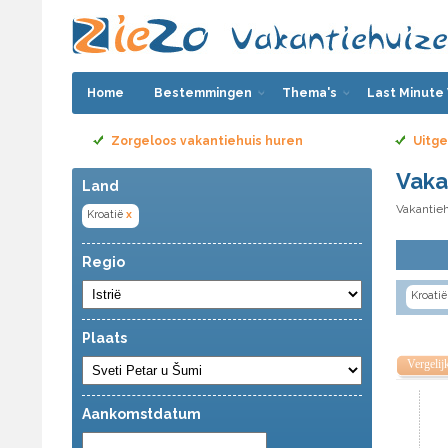
Home
Bestemmingen
Thema's
Last Minute
Zorgeloos vakantiehuis huren
Uitge
Vaka
Land
Vakantieh
Kroatië
x
Regio
Kroatië
Plaats
Vergelij
Aankomstdatum