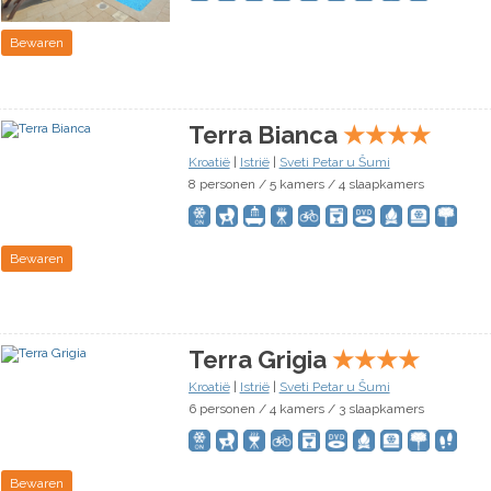
Bewaren
Terra Bianca
★
★
★
★
Kroatië
|
Istrië
|
Sveti Petar u Šumi
8 personen / 5 kamers / 4 slaapkamers
Bewaren
Terra Grigia
★
★
★
★
Kroatië
|
Istrië
|
Sveti Petar u Šumi
6 personen / 4 kamers / 3 slaapkamers
Bewaren