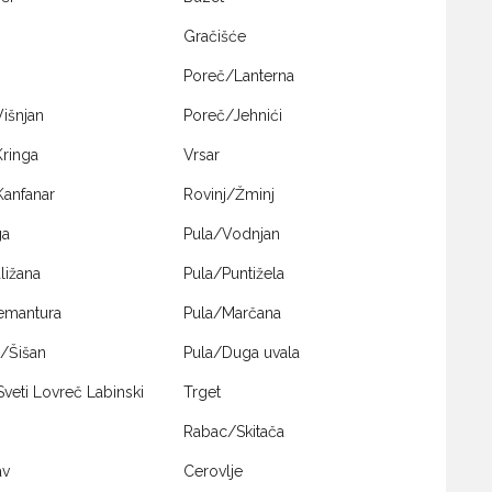
Gračišće
Poreč/Lanterna
išnjan
Poreč/Jehnići
ringa
Vrsar
Kanfanar
Rovinj/Žminj
ga
Pula/Vodnjan
ližana
Pula/Puntižela
emantura
Pula/Marčana
/Šišan
Pula/Duga uvala
veti Lovreč Labinski
Trget
Rabac/Skitača
av
Cerovlje