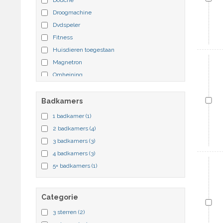
Droogmachine
Dvdspeler
Fitness
Huisdieren toegestaan
Magnetron
Omheining
Open haard
Parkeerplaats overdekt
Badkamers
Patio
1 badkamer
(1)
Whirlpool
2 badkamers
(4)
3 badkamers
(3)
4 badkamers
(3)
5+ badkamers
(1)
Categorie
3 sterren
(2)