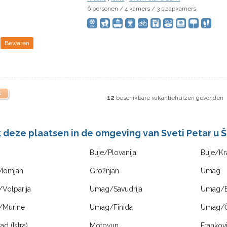
6 personen / 4 kamers / 3 slaapkamers
Bewaren
k
12
beschikbare vakantiehuizen gevonden
k deze plaatsen in de omgeving van Sveti Petar u 
Buje/Plovanija
Buje/Kr
Momjan
Grožnjan
Umag
Volparija
Umag/Savudrija
Umag/B
Murine
Umag/Finida
Umag/Č
ad (Istra)
Motovun
Frankovi