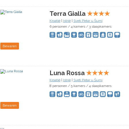
Terra Gialla
★
★
★
★
Kroatië
|
Istrië
|
Sveti Petar u Šumi
6 personen / 4 kamers / 3 slaapkamers
Bewaren
Luna Rossa
★
★
★
★
Kroatië
|
Istrië
|
Sveti Petar u Šumi
8 personen / 5 kamers / 4 slaapkamers
Bewaren