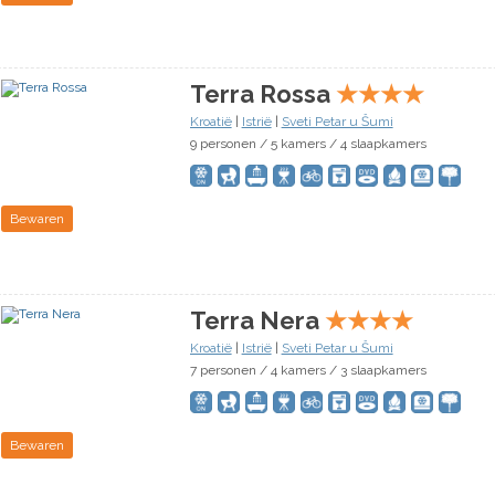
Terra Rossa
★
★
★
★
Kroatië
|
Istrië
|
Sveti Petar u Šumi
9 personen / 5 kamers / 4 slaapkamers
Bewaren
Terra Nera
★
★
★
★
Kroatië
|
Istrië
|
Sveti Petar u Šumi
7 personen / 4 kamers / 3 slaapkamers
Bewaren