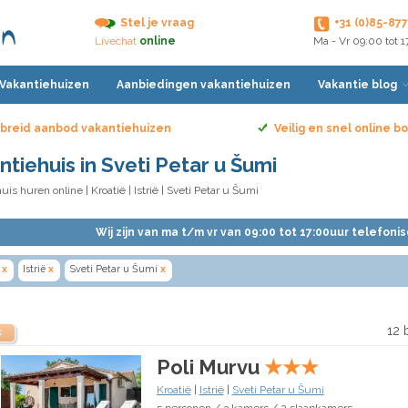
Stel je vraag
+31 (0)85-87
Livechat
online
Ma - Vr 09:00 tot 
 Vakantiehuizen
Aanbiedingen vakantiehuizen
Vakantie blog
breid aanbod vakantiehuizen
Veilig en snel online 
ntiehuis in Sveti Petar u Šumi
uis huren online
|
Kroatië
|
Istrië
| Sveti Petar u Šumi
Wij zijn van ma t/m vr van 09:00 tot 17:00uur telefoni
x
Istrië
x
Sveti Petar u Šumi
x
12 
k
Poli Murvu
★
★
★
Kroatië
|
Istrië
|
Sveti Petar u Šumi