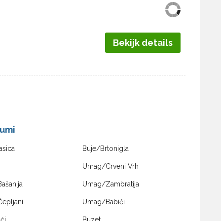
Bekijk details
Šumi
asica
Buje/Brtonigla
Umag/Crveni Vrh
ašanija
Umag/Zambratija
epljani
Umag/Babići
ći
Buzet