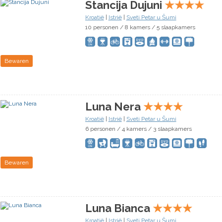
Stancija Dujuni
★
★
★
★
Kroatië
|
Istrië
|
Sveti Petar u Šumi
10 personen / 8 kamers / 5 slaapkamers
Bewaren
Luna Nera
★
★
★
★
Kroatië
|
Istrië
|
Sveti Petar u Šumi
6 personen / 4 kamers / 3 slaapkamers
Bewaren
Luna Bianca
★
★
★
★
Kroatië
|
Istrië
|
Sveti Petar u Šumi