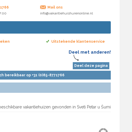
71766
Mail ons
17:00
info@vakantiehuishurenonline.nl
boeken
Uitstekende klantenservice
Deel met anderen!
Deel deze pagina
sch bereikbaar op +31 (0)85-8771766
beschikbare vakantiehuizen gevonden in Sveti Petar u Šumi