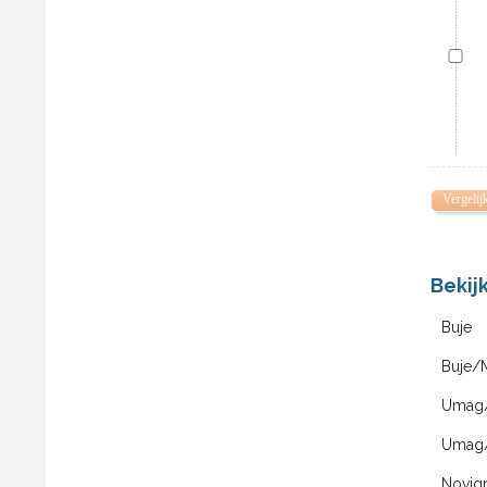
Vergelij
Bekij
Buje
Buje/
Umag/
Umag/
Novigr