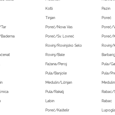
Kotli
Pazin
Tinjan
Poreč
/Tar
Poreč/Nova Vas
Poreč/V
/Baderna
Poreč/Sv. Lovreč
Poreč/K
Rovinj/Rovinjsko Selo
Rovinj/
nčenat
Rovinj/Bale
Barbari
a
Fažana/Peroj
Pula/Ga
Pula/Banjole
Pula/Pr
in
Medulin/Ližnjan
Medulin
rnica
Pula/Rakalj
Rabac/S
n
Labin
Rabac
Poreč/Kaštelir
Lupogl