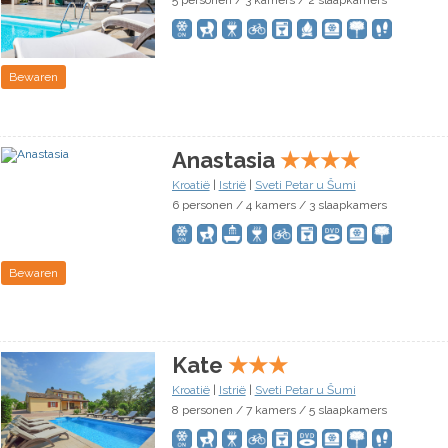
5 personen / 3 kamers / 2 slaapkamers
Bewaren
Anastasia
★
★
★
★
Kroatië
|
Istrië
|
Sveti Petar u Šumi
6 personen / 4 kamers / 3 slaapkamers
Bewaren
Kate
★
★
★
Kroatië
|
Istrië
|
Sveti Petar u Šumi
8 personen / 7 kamers / 5 slaapkamers