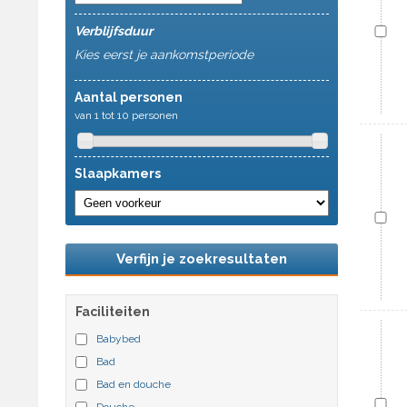
Verblijfsduur
Kies eerst je aankomstperiode
Aantal personen
van 1 tot 10 personen
Slaapkamers
Verfijn je zoekresultaten
Faciliteiten
Babybed
Bad
Bad en douche
Douche