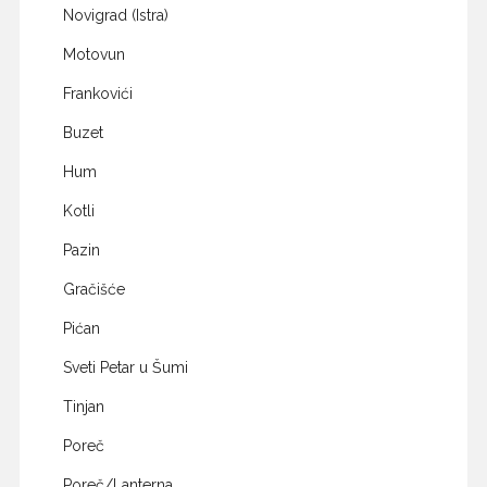
Novigrad (Istra)
Motovun
Frankovići
Buzet
Hum
Kotli
Pazin
Gračišće
Pićan
Sveti Petar u Šumi
Tinjan
Poreč
Poreč/Lanterna