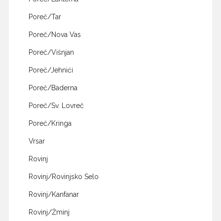
Poreč/Tar
Poreč/Nova Vas
Poreč/Višnjan
Poreč/Jehnići
Poreč/Baderna
Poreč/Sv. Lovreč
Poreč/Kringa
Vrsar
Rovinj
Rovinj/Rovinjsko Selo
Rovinj/Kanfanar
Rovinj/Žminj