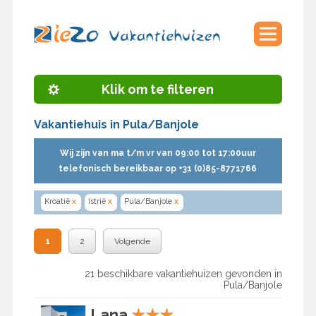
Klik om te filteren
Vakantiehuis in Pula/Banjole
Wij zijn van ma t/m vr van 09:00 tot 17:00uur
telefonisch bereikbaar op +31 (0)85-8771766
Kroatië
x
Istrië
x
Pula/Banjole
x
1
2
Volgende
21 beschikbare vakantiehuizen gevonden in
Pula/Banjole
Lana
★
★
★