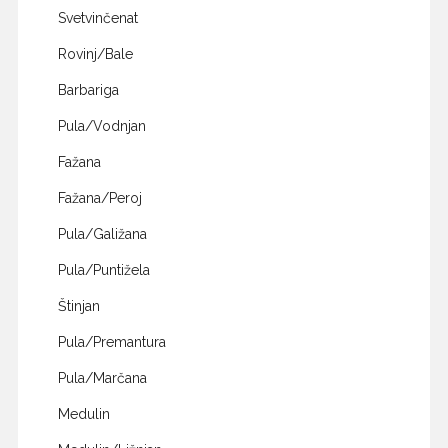
Svetvinčenat
Rovinj/Bale
Barbariga
Pula/Vodnjan
Fažana
Fažana/Peroj
Pula/Galižana
Pula/Puntižela
Štinjan
Pula/Premantura
Pula/Marčana
Medulin