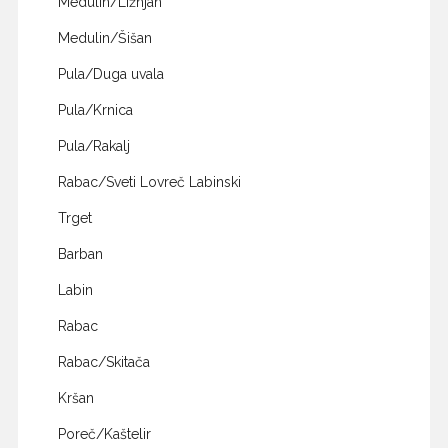
Medulin/Ližnjan
Medulin/Šišan
Pula/Duga uvala
Pula/Krnica
Pula/Rakalj
Rabac/Sveti Lovreč Labinski
Trget
Barban
Labin
Rabac
Rabac/Skitača
Kršan
Poreč/Kaštelir