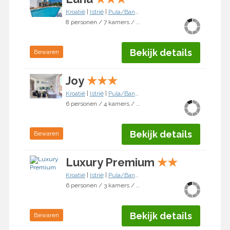
Kroatië
|
Istrië
|
Pula/Banjole
8 personen / 7 kamers / 4 slaapkamers
Bekijk details
Bewaren
Joy
★
★
★
Kroatië
|
Istrië
|
Pula/Banjole
6 personen / 4 kamers / 3 slaapkamers
Bekijk details
Bewaren
Luxury Premium
★
★
Kroatië
|
Istrië
|
Pula/Banjole
6 personen / 3 kamers / 2 slaapkamers
Bekijk details
Bewaren