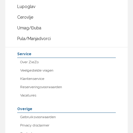
Lupoglav
Cerovlje
Umag/Đuba
Pula/Manjadvorci
Service
Over ZieZo
Veelgestelde vragen
Klantenservice
Reserveringsvoorwaarden
Vacatures
Overige
Gebruiksvoorwaarden
Privacy disclaimer