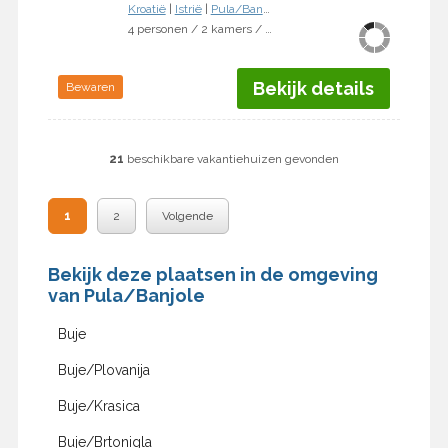
Kroatië
|
Istrië
|
Pula/Banjole
4 personen / 2 kamers / 1 slaapkamer
Bekijk details
Bewaren
21
beschikbare vakantiehuizen gevonden
1
2
Volgende
Bekijk deze plaatsen in de omgeving
van Pula/Banjole
Buje
Buje/Plovanija
Buje/Krasica
Buje/Brtonigla