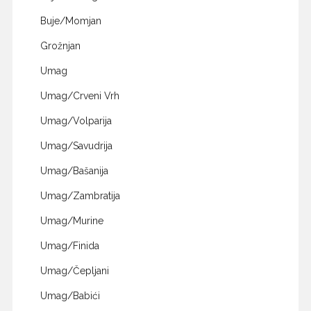
Buje/Momjan
Grožnjan
Umag
Umag/Crveni Vrh
Umag/Volparija
Umag/Savudrija
Umag/Bašanija
Umag/Zambratija
Umag/Murine
Umag/Finida
Umag/Čepljani
Umag/Babići