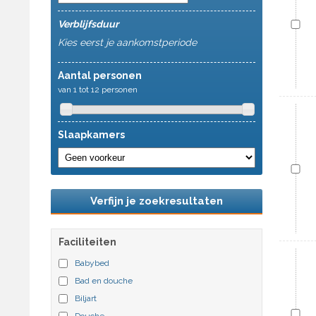
Verblijfsduur
Kies eerst je aankomstperiode
Aantal personen
van 1 tot 12 personen
Slaapkamers
Verfijn je zoekresultaten
Faciliteiten
Babybed
Bad en douche
Biljart
Douche