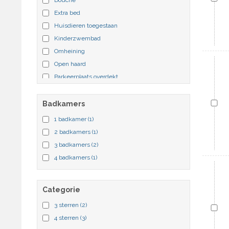
Extra bed
Huisdieren toegestaan
Kinderzwembad
Omheining
Open haard
Parkeerplaats overdekt
Sauna
Verwarmd zwembad
Badkamers
1 badkamer
(1)
2 badkamers
(1)
3 badkamers
(2)
4 badkamers
(1)
Categorie
3 sterren
(2)
4 sterren
(3)