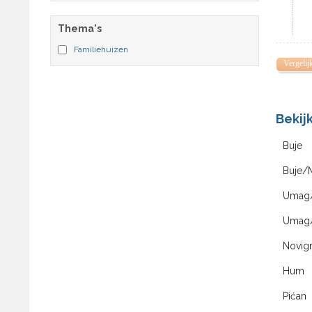
Thema's
Familiehuizen
Vergelij
Bekij
Buje
Buje/
Umag/
Umag/
Novigr
Hum
Pićan