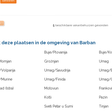
Bewaren
k
5
beschikbare vakantiehuizen gevonden
k deze plaatsen in de omgeving van Barban
Buje/Plovanija
Buje/Kr
Momjan
Grožnjan
Umag
Volparija
Umag/Savudrija
Umag/B
Murine
Umag/Finida
Umag/Č
ad (Istra)
Motovun
Frankovi
Kotli
Pazin
Sveti Petar u Šumi
Tinjan