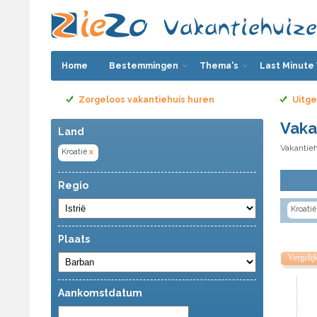
Home
Bestemmingen
Thema's
Last Minute
Zorgeloos vakantiehuis huren
Uitge
Vaka
Land
Vakantieh
Kroatië
x
Regio
Kroatië
Plaats
Vergelij
Aankomstdatum