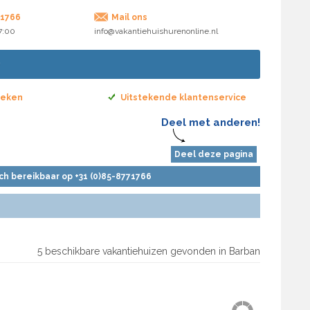
71766
Mail ons
17:00
info@vakantiehuishurenonline.nl
boeken
Uitstekende klantenservice
Deel met anderen!
Deel deze pagina
sch bereikbaar op +31 (0)85-8771766
5 beschikbare vakantiehuizen gevonden in Barban