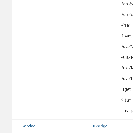
Poreč
Poreč/
Vrsar
Rovinj
Pula/
Pula/P
Pula/
Pula/
Trget
Kršan
Umag
Service
Overige