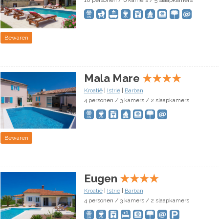
10 personen / 6 kamers / 5 slaapkamers
Bewaren
Mala Mare
★
★
★
★
Kroatië
|
Istrië
|
Barban
4 personen / 3 kamers / 2 slaapkamers
Bewaren
Eugen
★
★
★
★
Kroatië
|
Istrië
|
Barban
4 personen / 3 kamers / 2 slaapkamers