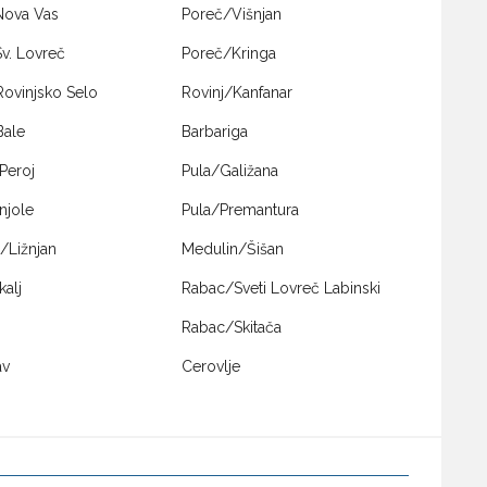
Nova Vas
Poreč/Višnjan
v. Lovreč
Poreč/Kringa
Rovinjsko Selo
Rovinj/Kanfanar
Bale
Barbariga
Peroj
Pula/Galižana
njole
Pula/Premantura
/Ližnjan
Medulin/Šišan
kalj
Rabac/Sveti Lovreč Labinski
Rabac/Skitača
av
Cerovlje