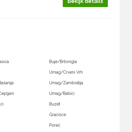
Bekijk details
asica
Buje/Brtonigla
Umag/Crveni Vrh
ašanija
Umag/Zambratija
epljani
Umag/Babići
ći
Buzet
Gračišće
Poreč