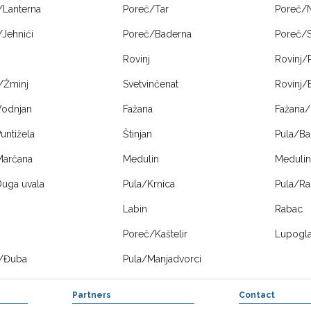
/Lanterna
Poreč/Tar
Poreč/
Jehnići
Poreč/Baderna
Poreč/S
Rovinj
Rovinj/
/Žminj
Svetvinčenat
Rovinj/
Vodnjan
Fažana
Fažana/
untižela
Štinjan
Pula/Ba
Marčana
Medulin
Medulin
Duga uvala
Pula/Krnica
Pula/Ra
Labin
Rabac
Poreč/Kaštelir
Lupogl
/Đuba
Pula/Manjadvorci
Partners
Contact