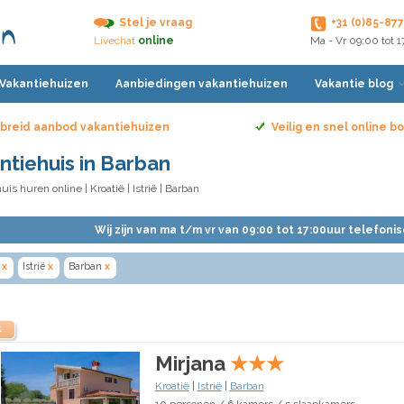
Stel je vraag
+31 (0)85-87
Livechat
online
Ma - Vr 09:00 tot 
 Vakantiehuizen
Aanbiedingen vakantiehuizen
Vakantie blog
breid aanbod vakantiehuizen
Veilig en snel online 
ntiehuis in Barban
uis huren online
|
Kroatië
|
Istrië
| Barban
Wij zijn van ma t/m vr van 09:00 tot 17:00uur telefoni
x
Istrië
x
Barban
x
k
Mirjana
★
★
★
Kroatië
|
Istrië
|
Barban