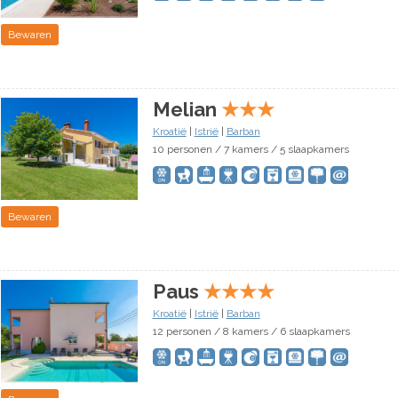
Bewaren
Melian
★
★
★
Kroatië
|
Istrië
|
Barban
10 personen / 7 kamers / 5 slaapkamers
Bewaren
Paus
★
★
★
★
Kroatië
|
Istrië
|
Barban
12 personen / 8 kamers / 6 slaapkamers