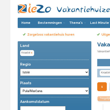
Home
Bestemmingen
Thema's
Last Minute
Zorgeloos vakantiehuis huren
Uitge
Vaka
Land
Vakantieh
Kroatië
x
Regio
Kroatië
Plaats
1
Vergelij
Aankomstdatum