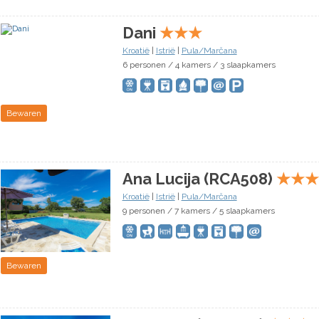
Dani
★
★
★
Kroatië
|
Istrië
|
Pula/Marčana
6 personen / 4 kamers / 3 slaapkamers
Bewaren
Ana Lucija (RCA508)
★
★
★
Kroatië
|
Istrië
|
Pula/Marčana
9 personen / 7 kamers / 5 slaapkamers
Bewaren