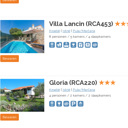
Villa Lancin (RCA453)
★
★
Kroatië
|
Istrië
|
Pula/Marčana
8 personen / 5 kamers / 4 slaapkamers
Bewaren
Gloria (RCA220)
★
★
★
Kroatië
|
Istrië
|
Pula/Marčana
4 personen / 2 kamers / 2 slaapkamers
Bewaren