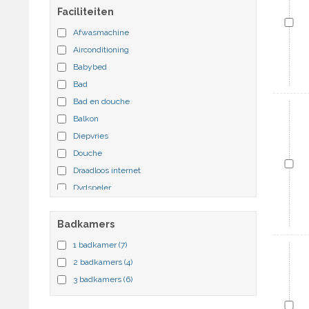
Faciliteiten
Afwasmachine
Airconditioning
Babybed
Bad
Bad en douche
Balkon
Diepvries
Douche
Draadloos internet
Dvdspeler
Extra bed
Huisdieren toegestaan
Badkamers
Internet
1 badkamer
(7)
Kinderzwembad
2 badkamers
(4)
Magnetron
3 badkamers
(6)
Niet-rokers
Omheining