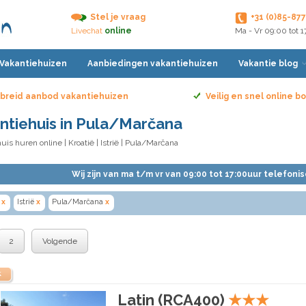
Stel je vraag
+31 (0)85-87
Livechat
online
Ma - Vr 09:00 tot 
 Vakantiehuizen
Aanbiedingen vakantiehuizen
Vakantie blog
breid aanbod vakantiehuizen
Veilig en snel online 
ntiehuis in Pula/Marčana
uis huren online
|
Kroatië
|
Istrië
| Pula/Marčana
Wij zijn van ma t/m vr van 09:00 tot 17:00uur telefoni
x
Istrië
x
Pula/Marčana
x
2
Volgende
k
Latin (RCA400)
★
★
★