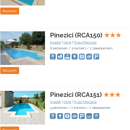
Bewaren
Pinezici (RCA150)
★
★
★
Kroatië
|
Istrië
|
Pula/Marčana
6 personen / 3 kamers / 2 slaapkamers
Bewaren
Pinezici (RCA151)
★
★
★
Kroatië
|
Istrië
|
Pula/Marčana
4 personen / 2 kamers / 1 slaapkamer
Bewaren