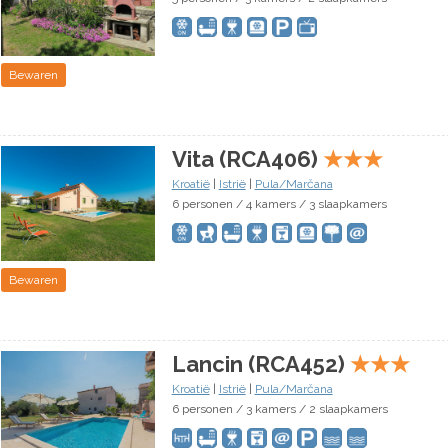
Bewaren
Vita (RCA406)
★
★
★
Kroatië
|
Istrië
|
Pula/Marčana
6 personen / 4 kamers / 3 slaapkamers
Bewaren
Lancin (RCA452)
★
★
★
Kroatië
|
Istrië
|
Pula/Marčana
6 personen / 3 kamers / 2 slaapkamers