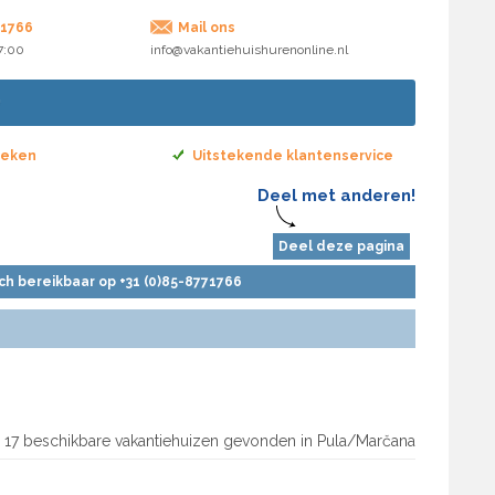
71766
Mail ons
17:00
info@vakantiehuishurenonline.nl
boeken
Uitstekende klantenservice
Deel met anderen!
Deel deze pagina
sch bereikbaar op +31 (0)85-8771766
17 beschikbare vakantiehuizen gevonden in Pula/Marčana