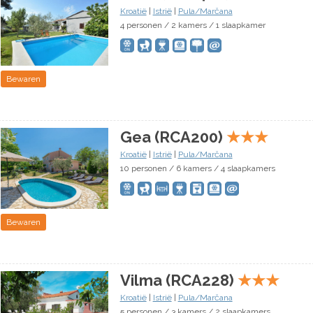
Kroatië
|
Istrië
|
Pula/Marčana
4 personen / 2 kamers / 1 slaapkamer
Bewaren
Gea (RCA200)
★
★
★
Kroatië
|
Istrië
|
Pula/Marčana
10 personen / 6 kamers / 4 slaapkamers
Bewaren
Vilma (RCA228)
★
★
★
Kroatië
|
Istrië
|
Pula/Marčana
5 personen / 3 kamers / 2 slaapkamers