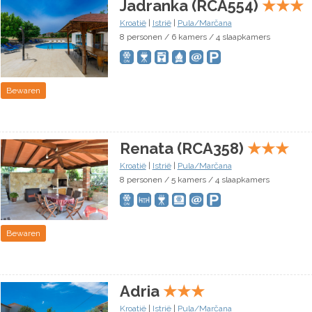
Jadranka (RCA554)
★
★
★
Kroatië
|
Istrië
|
Pula/Marčana
8 personen / 6 kamers / 4 slaapkamers
Bewaren
Renata (RCA358)
★
★
★
Kroatië
|
Istrië
|
Pula/Marčana
8 personen / 5 kamers / 4 slaapkamers
Bewaren
Adria
★
★
★
Kroatië
|
Istrië
|
Pula/Marčana