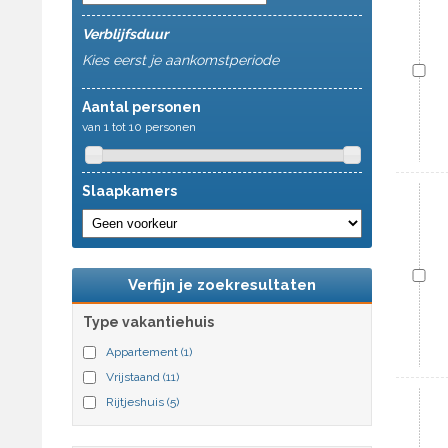
Verblijfsduur
Kies eerst je aankomstperiode
Aantal personen
van 1 tot 10 personen
Slaapkamers
Verfijn je zoekresultaten
Type vakantiehuis
Appartement
(1)
Vrijstaand
(11)
Rijtjeshuis
(5)