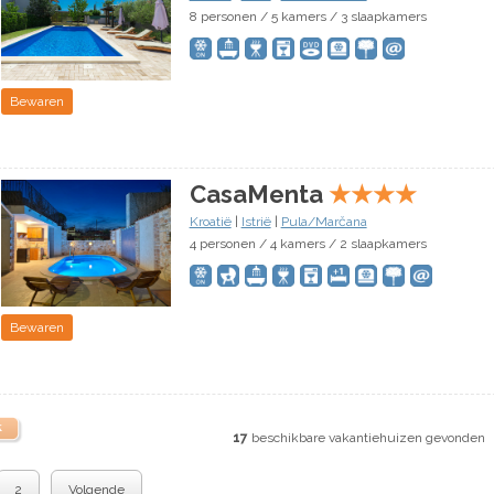
8 personen / 5 kamers / 3 slaapkamers
Bewaren
CasaMenta
★
★
★
★
Kroatië
|
Istrië
|
Pula/Marčana
4 personen / 4 kamers / 2 slaapkamers
Bewaren
k
17
beschikbare vakantiehuizen gevonden
2
Volgende