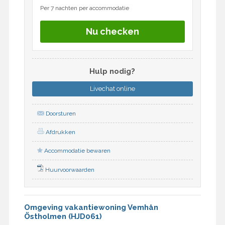
Per 7 nachten per accommodatie
Nu checken
Hulp nodig?
Livechat
online
Doorsturen
Afdrukken
Accommodatie bewaren
Huurvoorwaarden
Omgeving vakantiewoning Vemhån
Östholmen (HJD061)