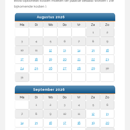
extra (optionele) kosten moeten ter plaatse betaald worden ( zie
bijkomende kosten ).
Augustus
2026
Ma
Di
Wo
Do
Vr
Za
Zo
1
2
3
4
5
6
7
8
9
10
11
12
13
14
15
16
17
18
19
20
21
22
23
24
25
26
27
28
29
30
31
September
2026
Ma
Di
Wo
Do
Vr
Za
Zo
1
2
3
4
5
6
7
8
9
10
11
12
13
14
15
16
17
18
19
20