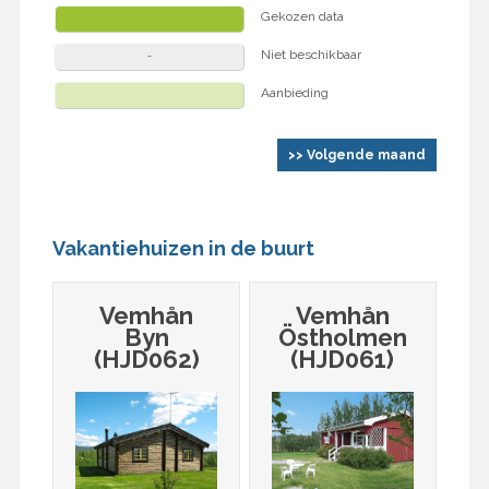
Gekozen data
Niet beschikbaar
Aanbieding
>> Volgende maand
Vakantiehuizen in de buurt
Vemhån
Vemhån
Byn
Östholmen
(HJD062)
(HJD061)