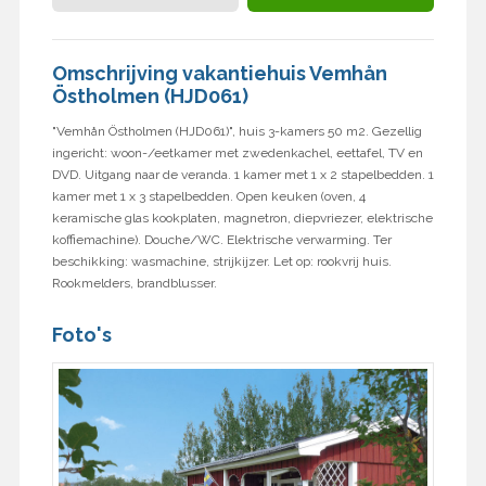
Omschrijving vakantiehuis Vemhån
Östholmen (HJD061)
"Vemhån Östholmen (HJD061)", huis 3-kamers 50 m2. Gezellig
ingericht: woon-/eetkamer met zwedenkachel, eettafel, TV en
DVD. Uitgang naar de veranda. 1 kamer met 1 x 2 stapelbedden. 1
kamer met 1 x 3 stapelbedden. Open keuken (oven, 4
keramische glas kookplaten, magnetron, diepvriezer, elektrische
koffiemachine). Douche/WC. Elektrische verwarming. Ter
beschikking: wasmachine, strijkijzer. Let op: rookvrij huis.
Rookmelders, brandblusser.
Foto's