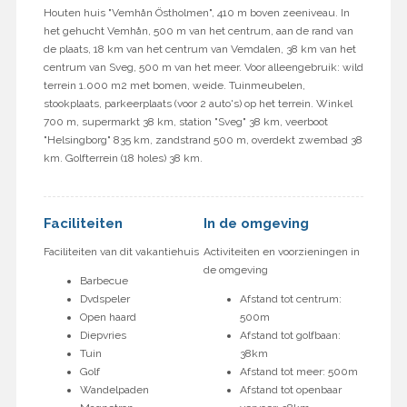
Houten huis "Vemhån Östholmen", 410 m boven zeeniveau. In
het gehucht Vemhån, 500 m van het centrum, aan de rand van
de plaats, 18 km van het centrum van Vemdalen, 38 km van het
centrum van Sveg, 500 m van het meer. Voor alleengebruik: wild
terrein 1.000 m2 met bomen, weide. Tuinmeubelen,
stookplaats, parkeerplaats (voor 2 auto's) op het terrein. Winkel
700 m, supermarkt 38 km, station "Sveg" 38 km, veerboot
"Helsingborg" 835 km, zandstrand 500 m, overdekt zwembad 38
km. Golfterrein (18 holes) 38 km.
Faciliteiten
In de omgeving
Faciliteiten van dit vakantiehuis
Activiteiten en voorzieningen in
de omgeving
Barbecue
Dvdspeler
Afstand tot centrum:
Open haard
500m
Diepvries
Afstand tot golfbaan:
Tuin
38km
Golf
Afstand tot meer: 500m
Wandelpaden
Afstand tot openbaar