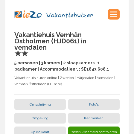
Vakantiehuis Vemhån
Östholmen (HJD061) in
vemdalen
★★
5 personen | 3 kamers | 2 slaapkamers | 1
badkamer | Accommodatienr. : SE1847.608.1
Vakantiehuis huren online
|
Zweden
|
Härjedalen
|
Vemdalen
|
Vemhån Östholmen (HJD061)
Omschrijving
Foto's
Omgeving
Kenmerken
Op de kaart
Beschikbaarheid controleren