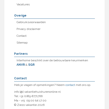
Vacatures
Overige
Gebruiksvoorwaarden
Privacy disclaimer
Contact
Sitemap
Partners
Interhome beschikt over de betrouwbare keurmerken
ANVR
&
SGR
Contact
Heb je vragen of opmerkingen? Neem
contact
met ons op.
info [@] vakantiehuishurenonline.nl
Tel: +31 (0)85-8771766
Ma - vrij: 09:00 tot 17:00
© Ziezo vakantie 2026