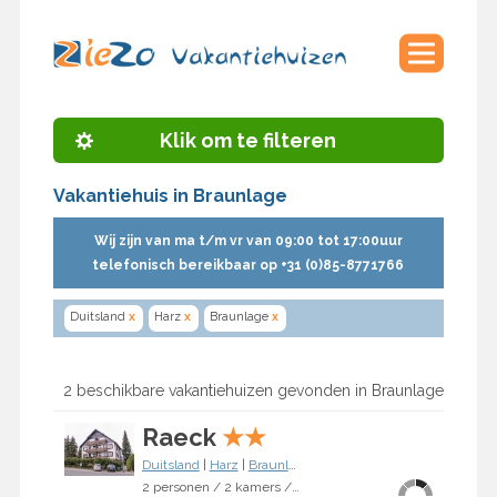
Klik om te filteren
Vakantiehuis in Braunlage
Wij zijn van ma t/m vr van 09:00 tot 17:00uur
telefonisch bereikbaar op +31 (0)85-8771766
Duitsland
x
Harz
x
Braunlage
x
2 beschikbare vakantiehuizen gevonden in Braunlage
Raeck
★
★
Duitsland
|
Harz
|
Braunlage
2 personen / 2 kamers / 1 slaapkamer