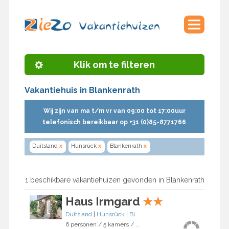
Klik om te filteren
Vakantiehuis in Blankenrath
Wij zijn van ma t/m vr van 09:00 tot 17:00uur
telefonisch bereikbaar op +31 (0)85-8771766
Duitsland
x
Hunsrück
x
Blankenrath
x
1 beschikbare vakantiehuizen gevonden in Blankenrath
Haus Irmgard
★
★
Duitsland
|
Hunsrück
|
Blankenrath
6 personen / 5 kamers / 4 slaapkamers