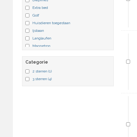
Extra bed
Golf
Huisdieren toegestaan
Ijsbaan
Langlaufen
Magnetron
Niet-rokers
Parkeerplaats overdekt
Categorie
Patio
2 sterren
(1)
Skiën/snowboard
3 sterren
(4)
Slee
Tennis
Terras
Tuin
Winter wandelpaden