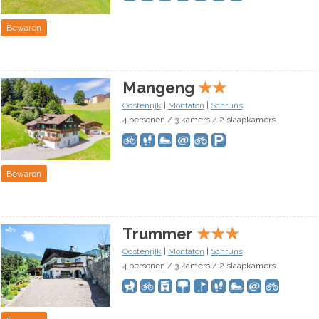
Bewaren
Mangeng
★
★
Oostenrijk
|
Montafon
|
Schruns
4 personen / 3 kamers / 2 slaapkamers
Bewaren
Trummer
★
★
★
Oostenrijk
|
Montafon
|
Schruns
4 personen / 3 kamers / 2 slaapkamers