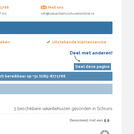
71766
Mail ons
17:00
info@vakantiehuishurenonline.nl
boeken
Uitstekende klantenservice
Deel met anderen!
Deel deze pagina
sch bereikbaar op +31 (0)85-8771766
5 beschikbare vakantiehuizen gevonden in Schruns
Beoordeeld met een
9,9