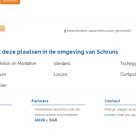
Bewaren
k
5
beschikbare vakantiehuizen gevonden
k deze plaatsen in de omgeving van Schruns
Anton im Montafon
Vandans
Tschag
urn
Lorüns
Gortipo
llen
Partners
Contact
Interhome beschikt over de
Heb je vragen of 
betrouwbare keurmerken
contact
met ons op
ANVR
&
SGR