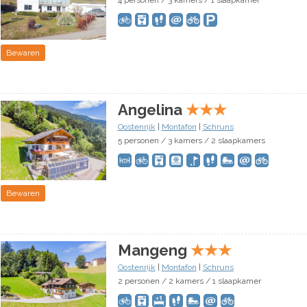
4 personen / 3 kamers / 1 slaapkamer
Bewaren
Angelina
★
★
★
Oostenrijk
|
Montafon
|
Schruns
5 personen / 3 kamers / 2 slaapkamers
Bewaren
Mangeng
★
★
★
Oostenrijk
|
Montafon
|
Schruns
2 personen / 2 kamers / 1 slaapkamer