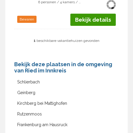
6 personen / 4 kamers / 3 slaapkamers
Bekijk details
Bewaren
1
beschikbare vakantiehuizen gevonden
Bekijk deze plaatsen in de omgeving
van Ried im Innkreis
Schlierbach
Geinberg
Kirchberg bei Mattighofen
Rutzenmoos
Frankenburg am Hausruck