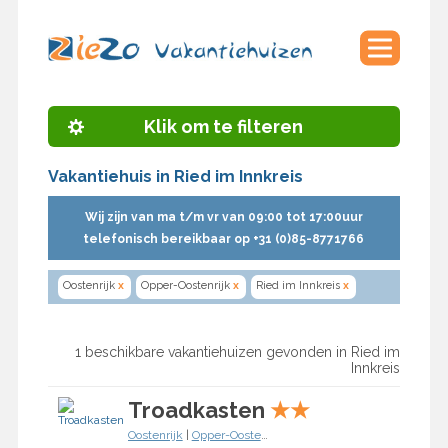
Klik om te filteren
Vakantiehuis in Ried im Innkreis
Wij zijn van ma t/m vr van 09:00 tot 17:00uur
telefonisch bereikbaar op +31 (0)85-8771766
Oostenrijk
x
Opper-Oostenrijk
x
Ried im Innkreis
x
1 beschikbare vakantiehuizen gevonden in Ried im
Innkreis
Troadkasten
★
★
Oostenrijk
|
Opper-Oostenrijk
|
Ried im Innkreis