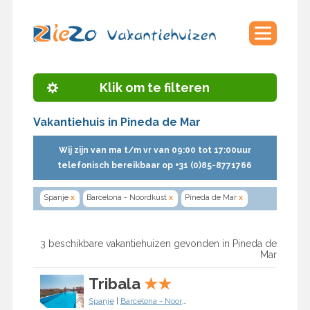
Klik om te filteren
Vakantiehuis in Pineda de Mar
Wij zijn van ma t/m vr van 09:00 tot 17:00uur
telefonisch bereikbaar op +31 (0)85-8771766
Spanje
x
Barcelona - Noordkust
x
Pineda de Mar
x
3 beschikbare vakantiehuizen gevonden in Pineda de
Mar
Tribala
★
★
Spanje
|
Barcelona - Noordkust
|
Pineda de Mar