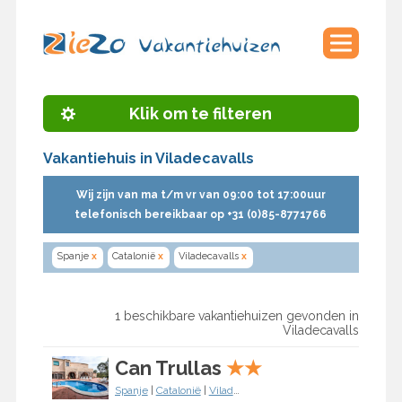
Klik om te filteren
Vakantiehuis in Viladecavalls
Wij zijn van ma t/m vr van 09:00 tot 17:00uur
telefonisch bereikbaar op +31 (0)85-8771766
Spanje
x
Catalonië
x
Viladecavalls
x
1 beschikbare vakantiehuizen gevonden in
Viladecavalls
Can Trullas
★
★
Spanje
|
Catalonië
|
Viladecavalls