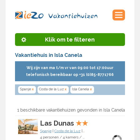
Klik om te filteren
Vakantiehuis in Isla Canela
Wij zijn van ma t/m vr van 09:00 tot 17:00uur
telefonisch bereikbaar op +31 (0)85-8771766
Spanje
x
Costa de la Luz
x
Isla Canela
x
1 beschikbare vakantiehuizen gevonden in Isla Canela
Las Dunas
★
★
Spanje
|
Costa de la Luz
|
Isla Canela
4 personen / 4 kamers / 2 slaapkamers