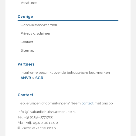
Vacatures
Overige
Gebruiksvoorwaarden
Privacy disclaimer
Contact
Sitemap
Partners
Interhome beschikt over de betrouwbare keurmerken
ANVR
&
SGR
Contact
Heb je vragen of opmerkingen? Neem
contact
met ons op.
info [@] vakantiehuishurenonline.nl
Tel: +31 (0)85-8771766
Ma - vrij: 09:00 tot 17:00
© Ziezo vakantie 2026