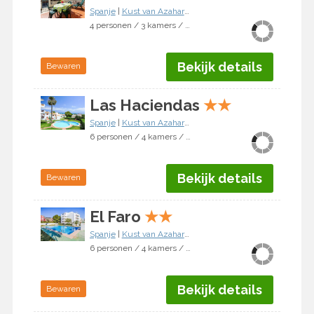
Spanje
|
Kust van Azahar
|
Alcocéber/Alcossebre
4 personen / 3 kamers / 2 slaapkamers
Bekijk details
Bewaren
Las Haciendas
★
★
Spanje
|
Kust van Azahar
|
Alcocéber/Alcossebre
6 personen / 4 kamers / 3 slaapkamers
Bekijk details
Bewaren
El Faro
★
★
Spanje
|
Kust van Azahar
|
Alcocéber/Alcossebre
6 personen / 4 kamers / 3 slaapkamers
Bekijk details
Bewaren