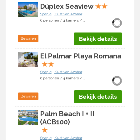
Dúplex Seaview
★
★
Spanje
|
Kust van Azahar
|
Alcocéber/Alcossebre
6 personen / 4 kamers / 3 slaapkamers
Bekijk details
Bewaren
El Palmar Playa Romana
★
★
Spanje
|
Kust van Azahar
|
Alcocéber/Alcossebre
6 personen / 4 kamers / 3 slaapkamers
Bekijk details
Bewaren
Palm Beach I + II
(ACB100)
★
Spanje
|
Kust van Azahar
|
Alcocéber/Alcossebre