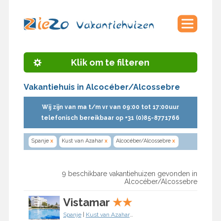
Klik om te filteren
Vakantiehuis in Alcocéber/Alcossebre
Wij zijn van ma t/m vr van 09:00 tot 17:00uur
telefonisch bereikbaar op +31 (0)85-8771766
Spanje
x
Kust van Azahar
x
Alcocéber/Alcossebre
x
9 beschikbare vakantiehuizen gevonden in
Alcocéber/Alcossebre
Vistamar
★
★
Spanje
|
Kust van Azahar
|
Alcocéber/Alcossebre