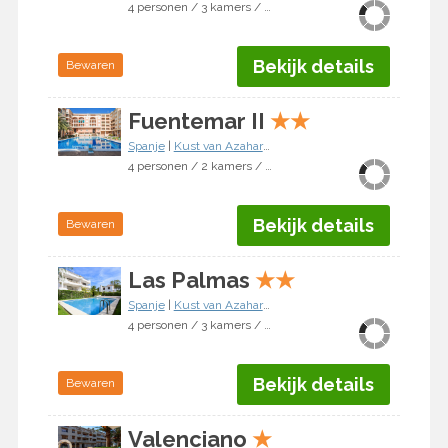
4 personen / 3 kamers / 2 slaapkamers
Bekijk details
Bewaren
Fuentemar II
★
★
Spanje
|
Kust van Azahar
|
Alcocéber/Alcossebre
4 personen / 2 kamers / 1 slaapkamer
Bekijk details
Bewaren
Las Palmas
★
★
Spanje
|
Kust van Azahar
|
Alcocéber/Alcossebre
4 personen / 3 kamers / 2 slaapkamers
Bekijk details
Bewaren
Valenciano
★