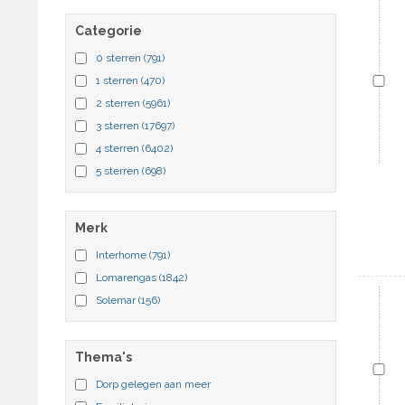
Fitness
Categorie
Golf
Halfpension (ontbijt & diner)
0 sterren
(791)
Huisdieren toegestaan
1 sterren
(470)
Ijsbaan
2 sterren
(5961)
Internet
3 sterren
(17697)
Internet (dsl)
4 sterren
(6402)
Internet (isdn)
5 sterren
(698)
Kinderspeelplaats
Kinderzwembad
Merk
Kok
Interhome
(791)
Langlaufen
Lomarengas
(1842)
Lift
Solemar
(156)
Magnetron
Massage
Mountainbike
Thema's
Niet-rokers
Dorp gelegen aan meer
Nordic walking