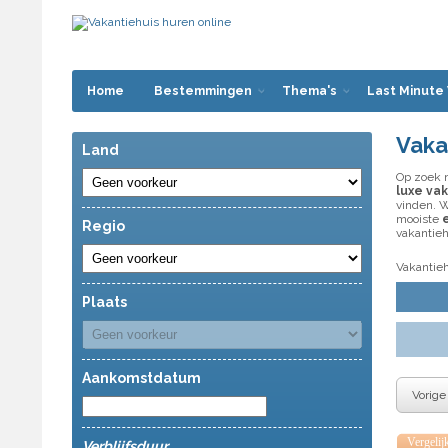
Home
Bestemmingen
Thema's
Last Minute
Vaka
Land
Op zoek n
luxe vak
vinden. W
mooiste
Regio
vakantieh
Vakantieh
Plaats
Aankomstdatum
Vorige
Vergelij
Verblijfsduur