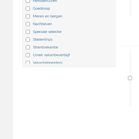
Familiehuizen
Omheining
Goedkoop
Ontbijt
Meren en bergen
Open haard
Nachtleven
Oven
Speciale selectie
Paardrijden
Stedentrips
Parkeerplaats
Strandvakantie
Parkeerplaats overdekt
Uniek vakantieverblijf
Patio
Vakantieboerderij
Prive zwembad
Villa's met zwembad
Receptie
Wintersport
Residentie
Restaurant
Sauna
Schoonmaak
Skigebied
Skiën/snowboard
Slee
Solarium