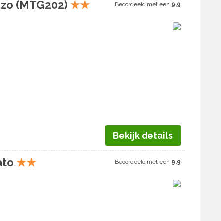
ezzo (MTG202)
★
★
Beoordeeld met een
9,9
Bekijk details
ato
★
★
Beoordeeld met een
9,9