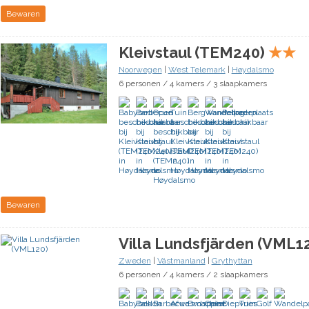
Bewaren
Kleivstaul (TEM240)
★
★
Noorwegen
|
West Telemark
|
Høydalsmo
6 personen / 4 kamers / 3 slaapkamers
Bewaren
Villa Lundsfjärden (VML1
Zweden
|
Västmanland
|
Grythyttan
6 personen / 4 kamers / 2 slaapkamers