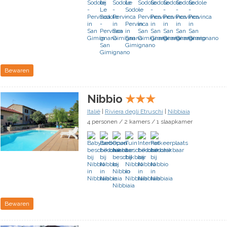
Bewaren
Nibbio
★
★
★
Italië
|
Riviera degli Etruschi
|
Nibbiaia
4 personen / 2 kamers / 1 slaapkamer
Bewaren