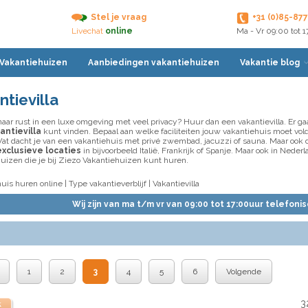
Stel je vraag
+31 (0)85-87
Livechat
online
Ma - Vr 09:00 tot 
 Vakantiehuizen
Aanbiedingen vakantiehuizen
Vakantie blog
ntievilla
aar rust in een luxe omgeving met veel privacy? Huur dan een vakantievilla. Er gaa
antievilla
kunt vinden. Bepaal aan welke faciliteiten jouw vakantiehuis moet vo
at dacht je van een vakantiehuis met privé zwembad, jacuzzi of sauna. Maar ook de lo
exclusieve locaties
in bijvoorbeeld Italië, Frankrijk of Spanje. Maar ook in Neder
uizen die je bij Ziezo Vakantiehuizen kunt huren.
uis huren online
|
Type vakantieverblijf
| Vakantievilla
Wij zijn van ma t/m vr van 09:00 tot 17:00uur telefoni
1
2
3
4
5
6
Volgende
3
k