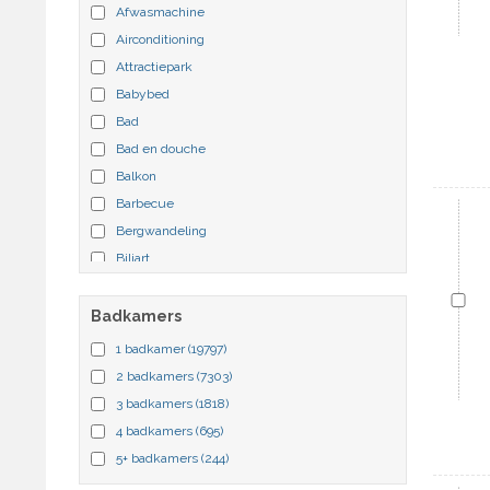
Afwasmachine
Airconditioning
Attractiepark
Babybed
Bad
Bad en douche
Balkon
Barbecue
Bergwandeling
Biljart
Binnenzwembad
Diepvries
Badkamers
Douche
1 badkamer
(19797)
Draadloos internet
2 badkamers
(7303)
Droogmachine
3 badkamers
(1818)
Dvdspeler
4 badkamers
(695)
Extra bed
5+ badkamers
(244)
Fietspaden