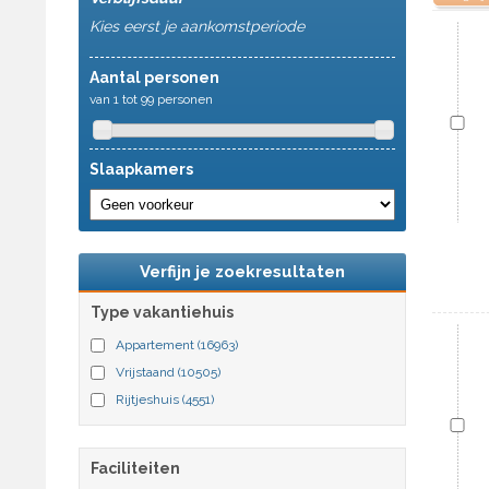
Kies eerst je aankomstperiode
Aantal personen
van 1 tot 99 personen
Slaapkamers
Verfijn je zoekresultaten
Type vakantiehuis
Appartement
(16963)
Vrijstaand
(10505)
Rijtjeshuis
(4551)
Faciliteiten