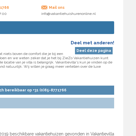
71766
Mail ons
17:00
info@vakantiehuishurenonline.nl
Deel met anderen!
Deel deze pagina
t niets boven de comfort die je bij een
ldoen en we weten zeker dat je het bij ZieZo Vakantiehuizen kunt
catie van je villa is belangrijk. Vakantievilla's kun je vinden op de
land natuurlijk. Wij willen je graag meer vertellen over de luxe
sch bereikbaar op +31 (0)85-8771766
2019 beschikbare vakantiehuizen gevonden in Vakantievilla