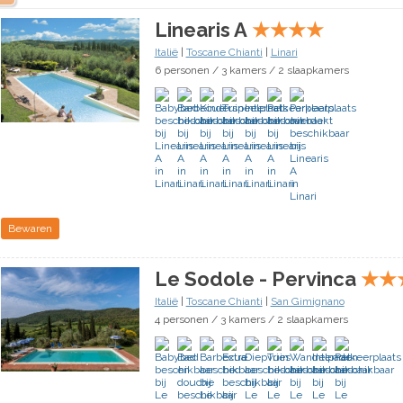
Linearis A
★
★
★
★
Italië
|
Toscane Chianti
|
Linari
6 personen / 3 kamers / 2 slaapkamers
Bewaren
Le Sodole - Pervinca
★
★
Italië
|
Toscane Chianti
|
San Gimignano
4 personen / 3 kamers / 2 slaapkamers