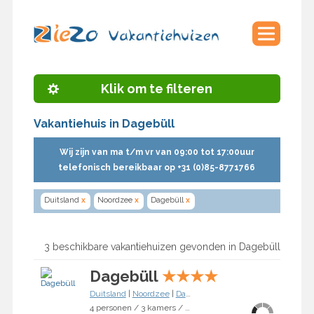
Klik om te filteren
Vakantiehuis in Dagebüll
Wij zijn van ma t/m vr van 09:00 tot 17:00uur
telefonisch bereikbaar op +31 (0)85-8771766
Duitsland
x
Noordzee
x
Dagebüll
x
3 beschikbare vakantiehuizen gevonden in Dagebüll
Dagebüll
★
★
★
★
Duitsland
|
Noordzee
|
Dagebüll
4 personen / 3 kamers / 2 slaapkamers