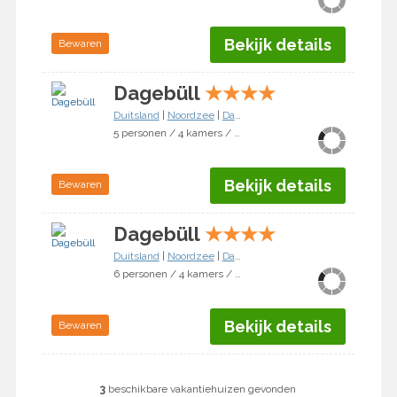
Bekijk details
Bewaren
Dagebüll
★
★
★
★
Duitsland
|
Noordzee
|
Dagebüll
5 personen / 4 kamers / 3 slaapkamers
Bekijk details
Bewaren
Dagebüll
★
★
★
★
Duitsland
|
Noordzee
|
Dagebüll
6 personen / 4 kamers / 3 slaapkamers
Bekijk details
Bewaren
3
beschikbare vakantiehuizen gevonden