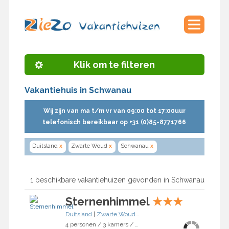
Klik om te filteren
Vakantiehuis in Schwanau
Wij zijn van ma t/m vr van 09:00 tot 17:00uur
telefonisch bereikbaar op +31 (0)85-8771766
Duitsland
x
Zwarte Woud
x
Schwanau
x
1 beschikbare vakantiehuizen gevonden in Schwanau
Sternenhimmel
★
★
★
Duitsland
|
Zwarte Woud
|
Schwanau
4 personen / 3 kamers / 2 slaapkamers