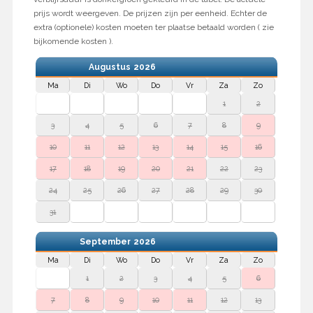
prijs wordt weergeven. De prijzen zijn per eenheid. Echter de
extra (optionele) kosten moeten ter plaatse betaald worden ( zie
bijkomende kosten ).
Augustus
2026
Ma
Di
Wo
Do
Vr
Za
Zo
1
2
3
4
5
6
7
8
9
10
11
12
13
14
15
16
17
18
19
20
21
22
23
24
25
26
27
28
29
30
31
September
2026
Ma
Di
Wo
Do
Vr
Za
Zo
1
2
3
4
5
6
7
8
9
10
11
12
13