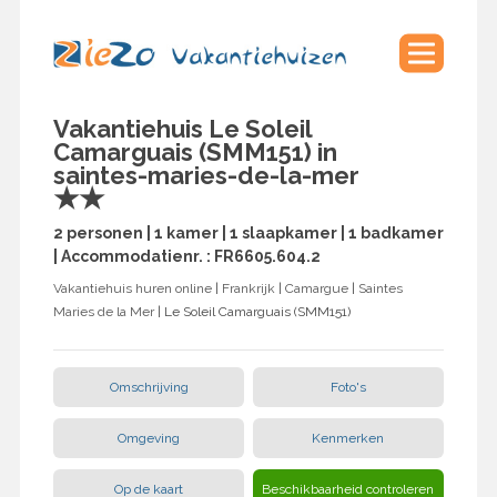
Vakantiehuis Le Soleil
Camarguais (SMM151) in
saintes-maries-de-la-mer
★★
2 personen | 1 kamer | 1 slaapkamer | 1 badkamer
| Accommodatienr. : FR6605.604.2
Vakantiehuis huren online
|
Frankrijk
|
Camargue
|
Saintes
Maries de la Mer
| Le Soleil Camarguais (SMM151)
Omschrijving
Foto's
Omgeving
Kenmerken
Op de kaart
Beschikbaarheid controleren