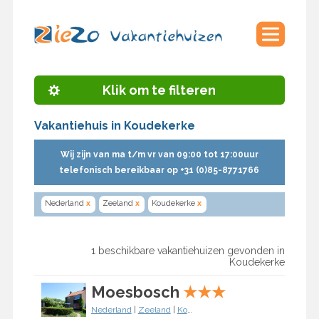
Klik om te filteren
Vakantiehuis in Koudekerke
Wij zijn van ma t/m vr van 09:00 tot 17:00uur
telefonisch bereikbaar op +31 (0)85-8771766
Nederland
x
Zeeland
x
Koudekerke
x
1 beschikbare vakantiehuizen gevonden in
Koudekerke
Moesbosch
★
★
★
Nederland
|
Zeeland
|
Koudekerke