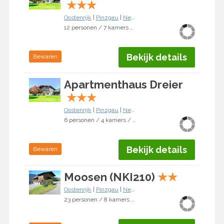
★
★
★
Oostenrijk
|
Pinzgau
|
Neukirchen am Großvenediger
12 personen / 7 kamers / 5 slaapkamers
Bekijk details
Bewaren
Apartmenthaus Dreier
★
★
★
Oostenrijk
|
Pinzgau
|
Neukirchen am Großvenediger
6 personen / 4 kamers / 3 slaapkamers
Bekijk details
Bewaren
Moosen (NKI210)
★
★
Oostenrijk
|
Pinzgau
|
Neukirchen am Großvenediger
23 personen / 8 kamers / 7 slaapkamers