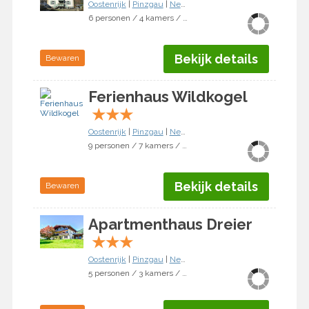
Oostenrijk
|
Pinzgau
|
Neukirchen am Großvenediger
6 personen / 4 kamers / 3 slaapkamers
Bekijk details
Bewaren
Ferienhaus Wildkogel
★
★
★
Oostenrijk
|
Pinzgau
|
Neukirchen am Großvenediger
9 personen / 7 kamers / 4 slaapkamers
Bekijk details
Bewaren
Apartmenthaus Dreier
★
★
★
Oostenrijk
|
Pinzgau
|
Neukirchen am Großvenediger
5 personen / 3 kamers / 2 slaapkamers