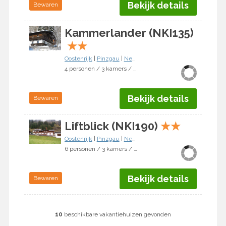
Bekijk details
Bewaren
Kammerlander (NKI135)
★
★
Oostenrijk
|
Pinzgau
|
Neukirchen am Großvenediger
4 personen / 3 kamers / 2 slaapkamers
Bekijk details
Bewaren
Liftblick (NKI190)
★
★
Oostenrijk
|
Pinzgau
|
Neukirchen am Großvenediger
6 personen / 3 kamers / 2 slaapkamers
Bekijk details
Bewaren
10
beschikbare vakantiehuizen gevonden