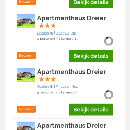
Bekijk details
Bewaren
Apartmenthaus Dreier
★
★
★
Oostenrijk
|
Pinzgau
|
Neukirchen am Großvenediger
2 personen / 1 kamer / 1 slaapkamer
Bekijk details
Bewaren
Apartmenthaus Dreier
★
★
★
Oostenrijk
|
Pinzgau
|
Neukirchen am Großvenediger
5 personen / 3 kamers / 2 slaapkamers
Bekijk details
Bewaren
Apartmenthaus Dreier