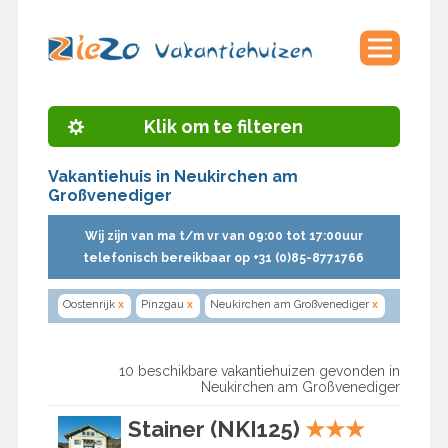
Klik om te filteren
Vakantiehuis in Neukirchen am
Großvenediger
Wij zijn van ma t/m vr van 09:00 tot 17:00uur
telefonisch bereikbaar op +31 (0)85-8771766
Oostenrijk
x
Pinzgau
x
Neukirchen am Großvenediger
x
10 beschikbare vakantiehuizen gevonden in
Neukirchen am Großvenediger
Stainer (NKI125)
★
★
★