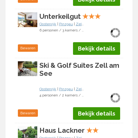
Unterkeilgut
★
★
★
Oostenrijk
|
Pinzgau
|
Zell am See
6 personen / 3 kamers / 2 slaapkamers
Bekijk details
Bewaren
Ski & Golf Suites Zell am
See
Oostenrijk
|
Pinzgau
|
Zell am See
4 personen / 2 kamers / 1 slaapkamer
Bekijk details
Bewaren
Haus Lackner
★
★