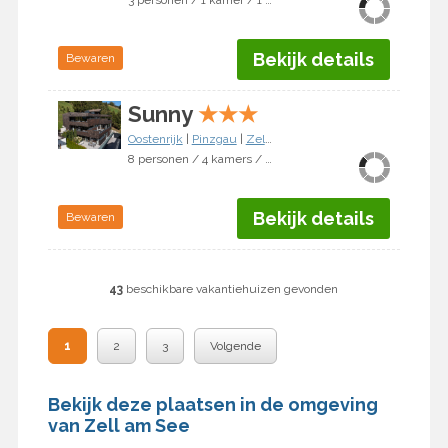
3 personen / 1 kamer / 1 slaapkamer
Bekijk details
Bewaren
Sunny
★
★
★
Oostenrijk
|
Pinzgau
|
Zell am See
8 personen / 4 kamers / 3 slaapkamers
Bekijk details
Bewaren
43
beschikbare vakantiehuizen gevonden
1
2
3
Volgende
Bekijk deze plaatsen in de omgeving
van Zell am See