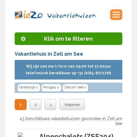
Klik om te filteren
Vakantiehuis in Zell am See
Wij zijn van ma t/m vr van 09:00 tot 17:00uur
telefonisch bereikbaar op +31 (0)85-8771766
Oostenrijk
x
Pinzgau
x
Zell am See
x
1
2
3
Volgende
43 beschikbare vakantiehuizen gevonden in Zell am
See
Alpenchalets (ZSE204)