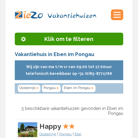
Klik om te filteren
Vakantiehuis in Eben im Pongau
Wij zijn van ma t/m vr van 09:00 tot 17:00uur
telefonisch bereikbaar op +31 (0)85-8771766
Oostenrijk
x
Pongau
x
Eben im Pongau
x
5 beschikbare vakantiehuizen gevonden in Eben im
Pongau
Happy
★
★
Oostenrijk
|
Pongau
|
Eben im Pongau