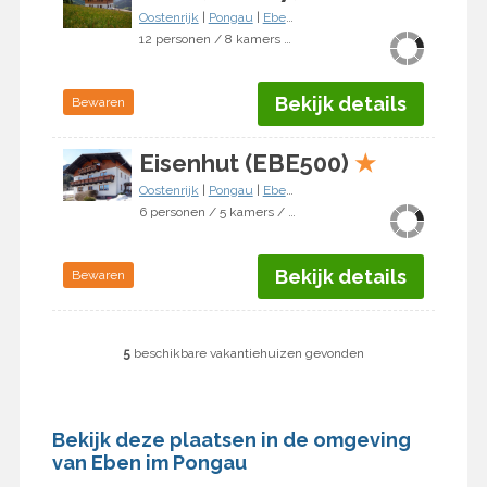
Oostenrijk
|
Pongau
|
Eben im Pongau
12 personen / 8 kamers / 6 slaapkamers
Bekijk details
Bewaren
Eisenhut (EBE500)
★
Oostenrijk
|
Pongau
|
Eben im Pongau
6 personen / 5 kamers / 4 slaapkamers
Bekijk details
Bewaren
5
beschikbare vakantiehuizen gevonden
Bekijk deze plaatsen in de omgeving
van Eben im Pongau