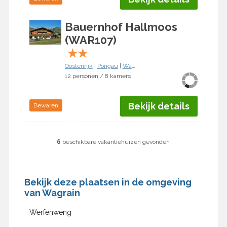
Bauernhof Hallmoos
(WAR107)
★
★
Oostenrijk
|
Pongau
|
Wagrain
12 personen / 8 kamers / 5 slaapkamers
Bekijk details
Bewaren
6
beschikbare vakantiehuizen gevonden
Bekijk deze plaatsen in de omgeving
van Wagrain
Werfenweng