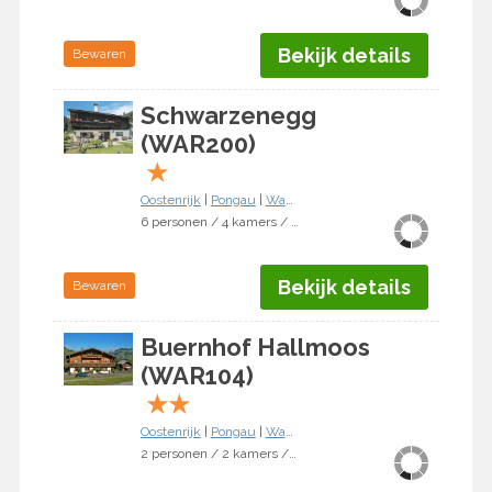
Bekijk details
Bewaren
Schwarzenegg
(WAR200)
★
Oostenrijk
|
Pongau
|
Wagrain
6 personen / 4 kamers / 3 slaapkamers
Bekijk details
Bewaren
Buernhof Hallmoos
(WAR104)
★
★
Oostenrijk
|
Pongau
|
Wagrain
2 personen / 2 kamers / 1 slaapkamer