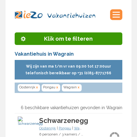
Klik om te filteren
Vakantiehuis in Wagrain
Wij zijn van ma t/m vr van 09:00 tot 17:00uur
telefonisch bereikbaar op +31 (0)85-8771766
Oostenrijk
x
Pongau
x
Wagrain
x
6 beschikbare vakantiehuizen gevonden in Wagrain
Schwarzenegg
Oostenrijk
|
Pongau
|
Wagrain
6 personen / 3 kamers / 2 slaapkamers