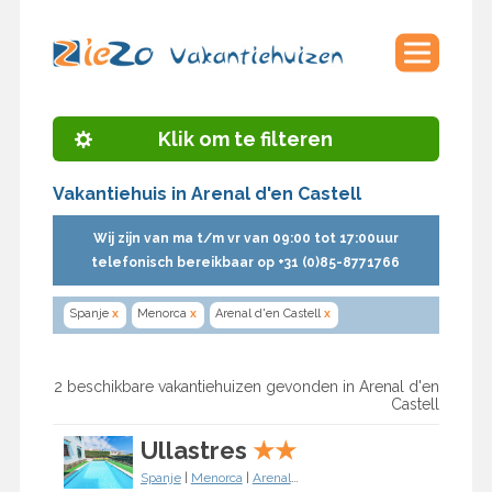
Klik om te filteren
Vakantiehuis in Arenal d'en Castell
Wij zijn van ma t/m vr van 09:00 tot 17:00uur
telefonisch bereikbaar op +31 (0)85-8771766
Spanje
x
Menorca
x
Arenal d'en Castell
x
2 beschikbare vakantiehuizen gevonden in Arenal d'en
Castell
Ullastres
★
★
Spanje
|
Menorca
|
Arenal d'en Castell