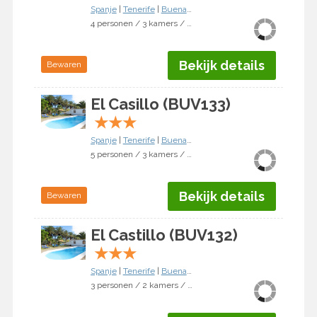
Spanje
|
Tenerife
|
Buenavista del Norte
4 personen / 3 kamers / 2 slaapkamers
Bekijk details
Bewaren
El Casillo (BUV133)
★
★
★
Spanje
|
Tenerife
|
Buenavista del Norte
5 personen / 3 kamers / 2 slaapkamers
Bekijk details
Bewaren
El Castillo (BUV132)
★
★
★
Spanje
|
Tenerife
|
Buenavista del Norte
3 personen / 2 kamers / 1 slaapkamer