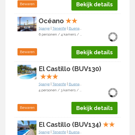
Bekijk details
Bewaren
Océano
★
★
Spanje
|
Tenerife
|
Buenavista del Norte
6 personen / 4 kamers / 3 slaapkamers
Bekijk details
Bewaren
El Castillo (BUV130)
★
★
★
Spanje
|
Tenerife
|
Buenavista del Norte
4 personen / 3 kamers / 2 slaapkamers
Bekijk details
Bewaren
El Castillo (BUV134)
★
★
Spanje
|
Tenerife
|
Buenavista del Norte