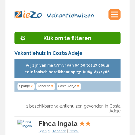
Klik om te filteren
Vakantiehuis in Costa Adeje
Wij zijn van ma t/m vr van 09:00 tot 17:00uur
telefonisch bereikbaar op +31 (0)85-8771766
Spanje
x
Tenerife
x
Costa Adeje
x
1 beschikbare vakantiehuizen gevonden in Costa
Adeje
Finca Ingala
★
★
Spanje
|
Tenerife
|
Costa Adeje