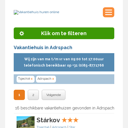
Klik om te filteren
Vakantiehuis in Adrspach
Wij zijn van ma t/m vr van 09:00 tot 17:00uur
telefonisch bereikbaar op +31 (0)85-8771766
Tsjechië
x
Adrspach
x
1
2
Volgende
16 beschikbare vakantiehuizen gevonden in Adrspach
Stárkov
★
★
★
Tsjechië
|
Adrspach
|
Stárkov