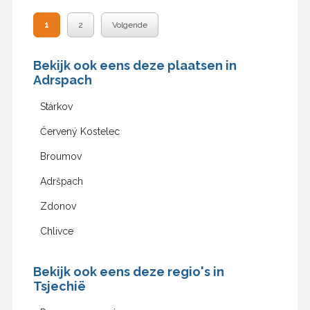
1
2
Volgende
Bekijk ook eens deze plaatsen in
Adrspach
Stárkov
Červený Kostelec
Broumov
Adršpach
Zdonov
Chlivce
Bekijk ook eens deze regio's in
Tsjechië