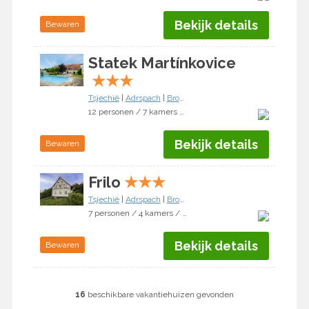
Bekijk details
Bewaren
Statek Martínkovice
★
★
★
Tsjechië
|
Adrspach
|
Broumov
12 personen / 7 kamers / 4 slaapkamers
Bekijk details
Bewaren
Frilo
★
★
★
Tsjechië
|
Adrspach
|
Broumov
7 personen / 4 kamers / 3 slaapkamers
Bekijk details
Bewaren
16
beschikbare vakantiehuizen gevonden