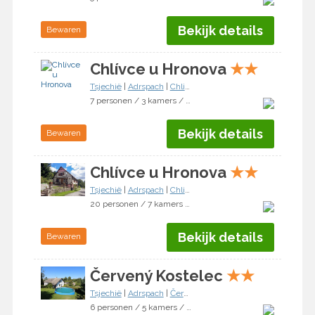
Bekijk details
Bewaren
Chlívce u Hronova
★
★
Tsjechië
|
Adrspach
|
Chlivce
7 personen / 3 kamers / 2 slaapkamers
Bekijk details
Bewaren
Chlívce u Hronova
★
★
Tsjechië
|
Adrspach
|
Chlivce
20 personen / 7 kamers / 5 slaapkamers
Bekijk details
Bewaren
Červený Kostelec
★
★
Tsjechië
|
Adrspach
|
Červený Kostelec
6 personen / 5 kamers / 3 slaapkamers