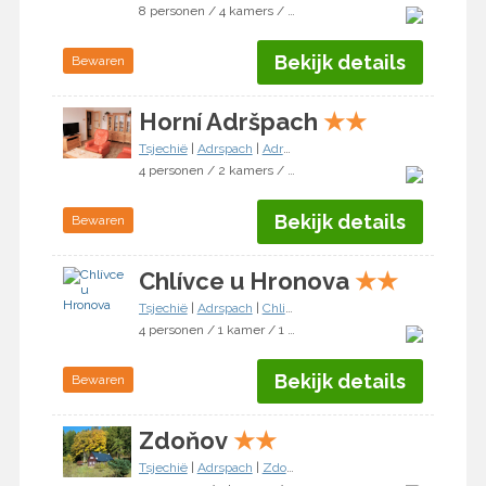
8 personen / 4 kamers / 3 slaapkamers
Bekijk details
Bewaren
Horní Adršpach
★
★
Tsjechië
|
Adrspach
|
Adršpach
4 personen / 2 kamers / 1 slaapkamer
Bekijk details
Bewaren
Chlívce u Hronova
★
★
Tsjechië
|
Adrspach
|
Chlivce
4 personen / 1 kamer / 1 slaapkamer
Bekijk details
Bewaren
Zdoňov
★
★
Tsjechië
|
Adrspach
|
Zdonov