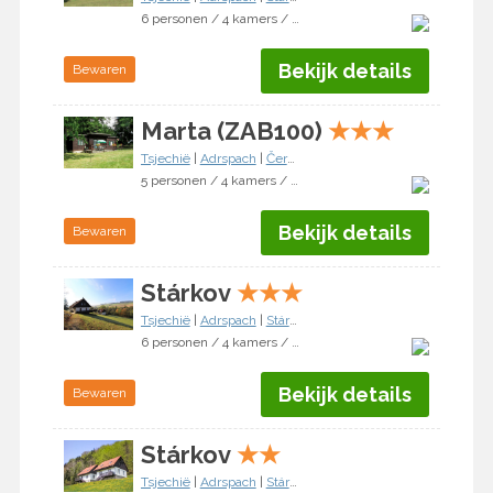
6 personen / 4 kamers / 3 slaapkamers
Bekijk details
Bewaren
Marta (ZAB100)
★
★
★
Tsjechië
|
Adrspach
|
Červený Kostelec
5 personen / 4 kamers / 3 slaapkamers
Bekijk details
Bewaren
Stárkov
★
★
★
Tsjechië
|
Adrspach
|
Stárkov
6 personen / 4 kamers / 3 slaapkamers
Bekijk details
Bewaren
Stárkov
★
★
Tsjechië
|
Adrspach
|
Stárkov