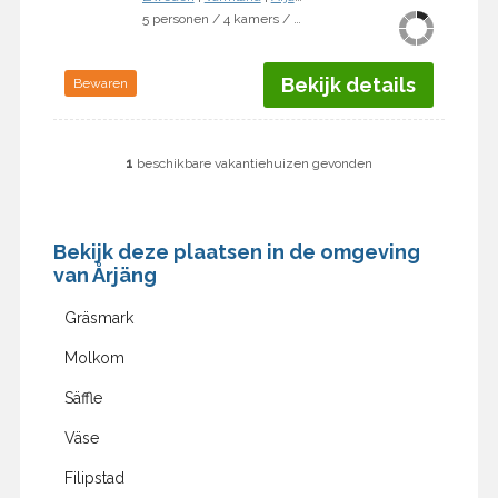
5 personen / 4 kamers / 2 slaapkamers
Bekijk details
Bewaren
1
beschikbare vakantiehuizen gevonden
Bekijk deze plaatsen in de omgeving
van Årjäng
Gräsmark
Molkom
Säffle
Väse
Filipstad