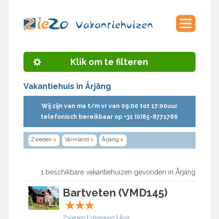
Klik om te filteren
Vakantiehuis in Årjäng
Wij zijn van ma t/m vr van 09:00 tot 17:00uur
telefonisch bereikbaar op +31 (0)85-8771766
Zweden
x
Värmland
x
Årjäng
x
1 beschikbare vakantiehuizen gevonden in Årjäng
Bartveten (VMD145)
★
★
★
Zweden
|
Värmland
|
Årjäng