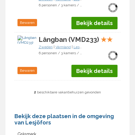
6 personen / 3 kamers / 2 slaapkamers
Bekijk details
Bewaren
Långban (VMD233)
★
★
Zweden
|
Värmland
|
Lesjöfors
6 personen / 3 kamers / 1 slaapkamer
Bekijk details
Bewaren
2
beschikbare vakantiehuizen gevonden
Bekijk deze plaatsen in de omgeving
van Lesjöfors
Gräsmark