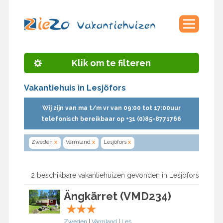
Klik om te filteren
Vakantiehuis in Lesjöfors
Wij zijn van ma t/m vr van 09:00 tot 17:00uur
telefonisch bereikbaar op +31 (0)85-8771766
Zweden
x
Värmland
x
Lesjöfors
x
2 beschikbare vakantiehuizen gevonden in Lesjöfors
Ängkärret (VMD234)
★
★
★
Zweden
|
Värmland
|
Lesjöfors