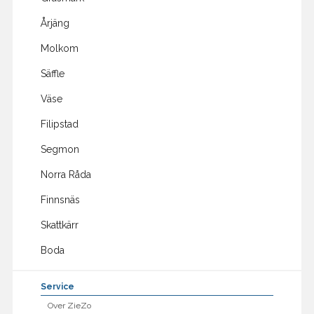
Årjäng
Molkom
Säffle
Väse
Filipstad
Segmon
Norra Råda
Finnsnäs
Skattkärr
Boda
Service
Over ZieZo