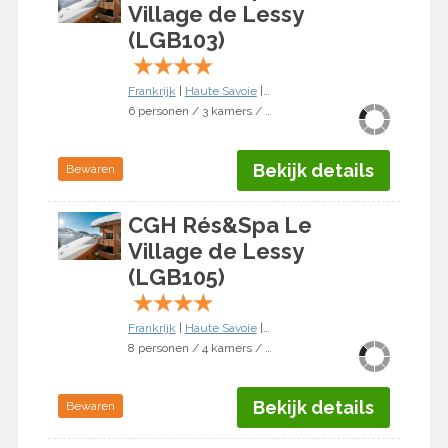
Village de Lessy
(LGB103)
★
★
★
★
Frankrijk
|
Haute Savoie
|
Le Grand Bornand
6 personen / 3 kamers / 2 slaapkamers
Bekijk details
Bewaren
CGH Rés&Spa Le
Village de Lessy
(LGB105)
★
★
★
★
Frankrijk
|
Haute Savoie
|
Le Grand Bornand
8 personen / 4 kamers / 3 slaapkamers
Bekijk details
Bewaren