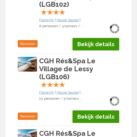
(LGB102)
★
★
★
★
Frankrijk
|
Haute Savoie
|
Le Grand Bornand
6 personen / 3 kamers / 2 slaapkamers
Bekijk details
Bewaren
CGH Rés&Spa Le
Village de Lessy
(LGB106)
★
★
★
★
Frankrijk
|
Haute Savoie
|
Le Grand Bornand
10 personen / 5 kamers / 4 slaapkamers
Bekijk details
Bewaren
CGH Rés&Spa Le