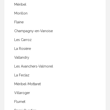
Méribel
Morillon
Flaine
Champagny-en-Vanoise
Les Carroz
La Rosière
Vallandry
Les Avanchers-Valmorel
La Feclaz
Méribel-Mottaret
Villaroger
Flumet