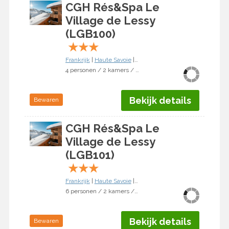
CGH Rés&Spa Le
Village de Lessy
(LGB100)
★
★
★
Frankrijk
|
Haute Savoie
|
Le Grand Bornand
4 personen / 2 kamers / 1 slaapkamer
Bekijk details
Bewaren
CGH Rés&Spa Le
Village de Lessy
(LGB101)
★
★
★
Frankrijk
|
Haute Savoie
|
Le Grand Bornand
6 personen / 2 kamers / 2 slaapkamers
Bekijk details
Bewaren