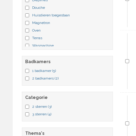
Douche
Huisdieren toegestaan
Magnetron
Oven
Terras
Wasmachine
Zeezicht
Badkamers
1 badkamer
(5)
2 badkamers
(2)
Categorie
2 sterren
(3)
3 sterren
(4)
Thema's