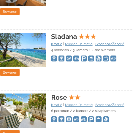
Bewaren
Slađana
★
★
★
Kroatië
|
Midden Dalmatië
|
Brodarica/Žaborić
4 personen / 3 kamers / 2 slaapkamers
Bewaren
Rose
★
★
Kroatië
|
Midden Dalmatië
|
Brodarica/Žaborić
6 personen / 2 kamers / 2 slaapkamers