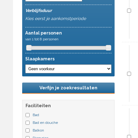
Verblijfsduur
Kies eerst je aankomstperiode
Aantal personen
van 1 tot 8 personen
Slaapkamers
Verfijn je zoekresultaten
Faciliteiten
Bad
Bad en douche
Balkon
Diepvries