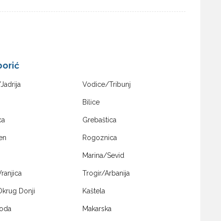
borić
Jadrija
Vodice/Tribunj
Bilice
ca
Grebaštica
en
Rogoznica
Marina/Sevid
ranjica
Trogir/Arbanija
Okrug Donji
Kaštela
Voda
Makarska