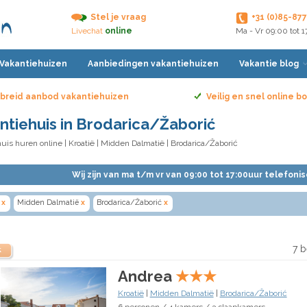
Stel je vraag
+31 (0)85-87
Livechat
online
Ma - Vr 09:00 tot 
 Vakantiehuizen
Aanbiedingen vakantiehuizen
Vakantie blog
breid aanbod vakantiehuizen
Veilig en snel online 
ntiehuis in Brodarica/Žaborić
uis huren online
|
Kroatië
|
Midden Dalmatië
| Brodarica/Žaborić
Wij zijn van ma t/m vr van 09:00 tot 17:00uur telefoni
x
Midden Dalmatië
x
Brodarica/Žaborić
x
7 b
k
Andrea
★
★
★
Kroatië
|
Midden Dalmatië
|
Brodarica/Žaborić