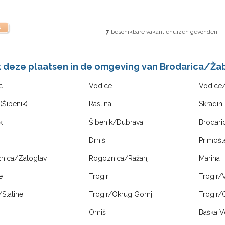
k
7
beschikbare vakantiehuizen gevonden
k deze plaatsen in de omgeving van Brodarica/Ža
c
Vodice
Vodice/
(Šibenik)
Raslina
Skradin
k
Šibenik/Dubrava
Brodari
Drniš
Primošt
nica/Zatoglav
Rogoznica/Ražanj
Marina
e
Trogir
Trogir/V
/Slatine
Trogir/Okrug Gornji
Trogir/
Omiš
Baška 