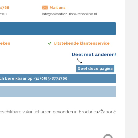
71766
Mail ons
17:00
info@vakantiehuishurenonline.nl
boeken
Uitstekende klantenservice
Deel met anderen!
Deel deze pagina
sch bereikbaar op +31 (0)85-8771766
eschikbare vakantiehuizen gevonden in Brodarica/Žaborić