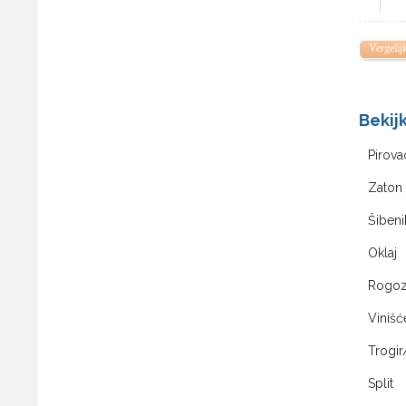
Vergelij
Bekij
Pirova
Zaton 
Šibeni
Oklaj
Rogoz
Vinišć
Trogir
Split