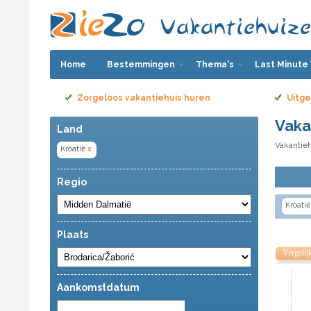
Home
Bestemmingen
Thema's
Last Minute
Zorgeloos vakantiehuis huren
Uitge
Vaka
Land
Vakantieh
Kroatië
x
Regio
Kroatië
Plaats
Vergelij
Aankomstdatum