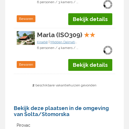
6 personen / 3 kamers / 2 slaapkamers
Bekijk details
Bewaren
Marla (ISO309)
★
★
Kroatië
|
Midden Dalmatië
|
Šolta/Stomorska
6 personen / 4 kamers / 3 slaapkamers
Bekijk details
Bewaren
2
beschikbare vakantiehuizen gevonden
Bekijk deze plaatsen in de omgeving
van Šolta/Stomorska
Pirovac