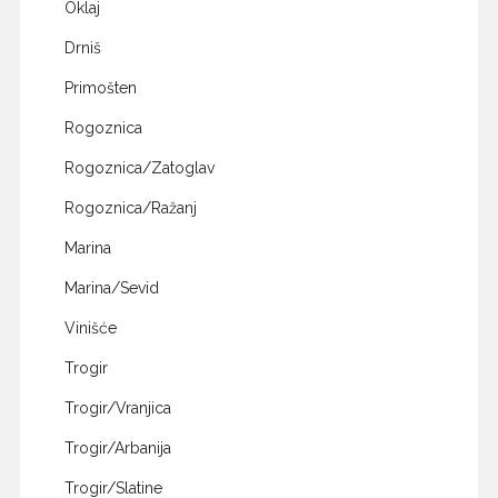
Oklaj
Drniš
Primošten
Rogoznica
Rogoznica/Zatoglav
Rogoznica/Ražanj
Marina
Marina/Sevid
Vinišće
Trogir
Trogir/Vranjica
Trogir/Arbanija
Trogir/Slatine