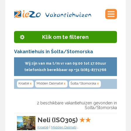
Klik om te filteren
Vakantiehuis in Šolta/Stomorska
Wij zijn van ma t/m vr van 09:00 tot 17:00uur
telefonisch bereikbaar op +31 (0)85-8771766
Kroatië
x
Midden Dalmatië
x
Šolta/Stomorska
x
2 beschikbare vakantiehuizen gevonden in
Šolta/Stomorska
Neli (ISO305)
★
★
Kroatië
|
Midden Dalmatië
|
Šolta/Stomorska