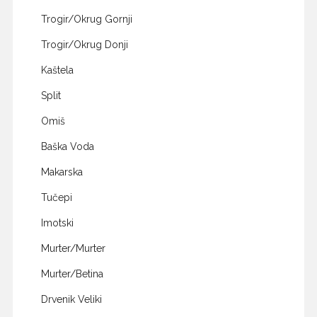
Trogir/Okrug Gornji
Trogir/Okrug Donji
Kaštela
Split
Omiš
Baška Voda
Makarska
Tučepi
Imotski
Murter/Murter
Murter/Betina
Drvenik Veliki