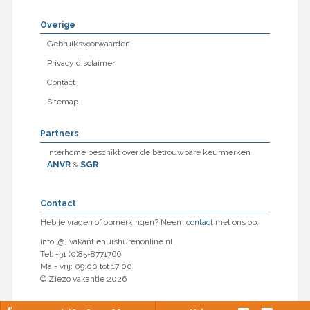
Overige
Gebruiksvoorwaarden
Privacy disclaimer
Contact
Sitemap
Partners
Interhome beschikt over de betrouwbare keurmerken
ANVR
&
SGR
Contact
Heb je vragen of opmerkingen? Neem
contact
met ons op.
info [@] vakantiehuishurenonline.nl
Tel: +31 (0)85-8771766
Ma - vrij: 09:00 tot 17:00
© Ziezo vakantie 2026