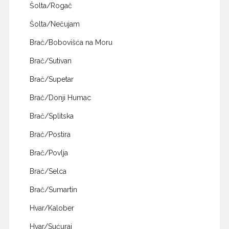
Šolta/Rogač
Šolta/Nečujam
Brač/Bobovišća na Moru
Brač/Sutivan
Brač/Supetar
Brač/Donji Humac
Brač/Splitska
Brač/Postira
Brač/Povlja
Brač/Selca
Brač/Sumartin
Hvar/Kalober
Hvar/Sućuraj