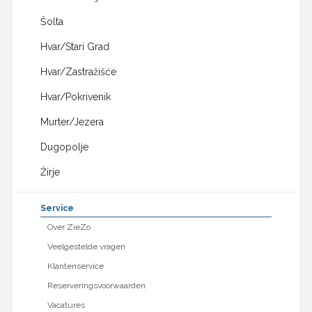
Šolta
Hvar/Stari Grad
Hvar/Zastražišće
Hvar/Pokrivenik
Murter/Jezera
Dugopolje
Žirje
Service
Over ZieZo
Veelgestelde vragen
Klantenservice
Reserveringsvoorwaarden
Vacatures