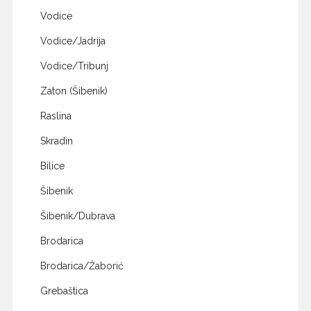
Vodice
Vodice/Jadrija
Vodice/Tribunj
Zaton (Šibenik)
Raslina
Skradin
Bilice
Šibenik
Šibenik/Dubrava
Brodarica
Brodarica/Žaborić
Grebaštica