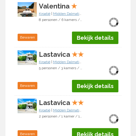
Valentina
★
Kroatië
|
Midden Dalmatië
|
Vodice/Jadrija
8 personen / 6 kamers / 4 slaapkamers
Bekijk details
Bewaren
Lastavica
★
★
Kroatië
|
Midden Dalmatië
|
Vodice/Jadrija
5 personen / 3 kamers / 2 slaapkamers
Bekijk details
Bewaren
Lastavica
★
★
Kroatië
|
Midden Dalmatië
|
Vodice/Jadrija
2 personen / 1 kamer / 1 slaapkamer
Bekijk details
Bewaren