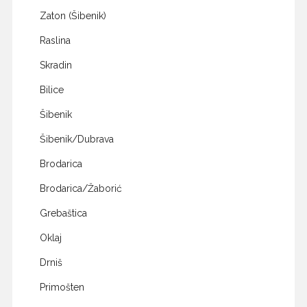
Zaton (Šibenik)
Raslina
Skradin
Bilice
Šibenik
Šibenik/Dubrava
Brodarica
Brodarica/Žaborić
Grebaštica
Oklaj
Drniš
Primošten