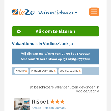
Klik om te filteren
Vakantiehuis in Vodice/Jadrija
Wij zijn van ma t/m vr van 09:00 tot 17:00uur
telefonisch bereikbaar op +31 (0)85-8771766
Kroatië
x
Midden Dalmatië
x
Vodice/Jadrija
x
10 beschikbare vakantiehuizen gevonden in
Vodice/Jadrija
Rišpet
★
★
★
Kroatië
|
Midden Dalmatië
|
Vodice/Jadrija