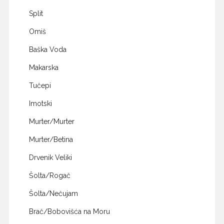
Split
Omiš
Baška Voda
Makarska
Tučepi
Imotski
Murter/Murter
Murter/Betina
Drvenik Veliki
Šolta/Rogač
Šolta/Nečujam
Brač/Bobovišća na Moru