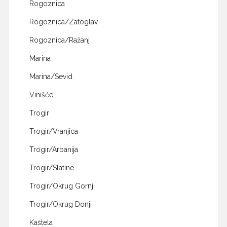
Rogoznica
Rogoznica/Zatoglav
Rogoznica/Ražanj
Marina
Marina/Sevid
Vinišće
Trogir
Trogir/Vranjica
Trogir/Arbanija
Trogir/Slatine
Trogir/Okrug Gornji
Trogir/Okrug Donji
Kaštela