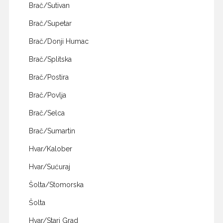
Brač/Sutivan
Brač/Supetar
Brač/Donji Humac
Brač/Splitska
Brač/Postira
Brač/Povlja
Brač/Selca
Brač/Sumartin
Hvar/Kalober
Hvar/Sućuraj
Šolta/Stomorska
Šolta
Hvar/Stari Grad