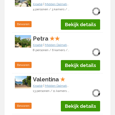
Kroatië
|
Midden Dalmatië
|
Vodice/Jadrija
4 personen / 3 kamers / 2 slaapkamers
Bekijk details
Bewaren
Petra
★
★
Kroatië
|
Midden Dalmatië
|
Vodice/Jadrija
8 personen / 6 kamers / 4 slaapkamers
Bekijk details
Bewaren
Valentina
★
Kroatië
|
Midden Dalmatië
|
Vodice/Jadrija
13 personen / 11 kamers / 7 slaapkamers
Bekijk details
Bewaren