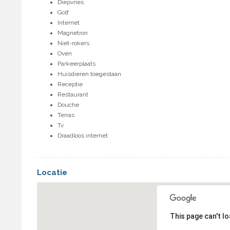
Diepvries
Golf
Internet
Magnetron
Niet-rokers
Oven
Parkeerplaats
Huisdieren toegestaan
Receptie
Restaurant
Douche
Terras
Tv
Draadloos internet
Locatie
This page can't l