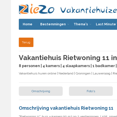
Home
Bestemmingen
Thema's
Last Minute
Terug
Vakantiehuis Rietwoning 11 i
8 personen | 4 kamers | 4 slaapkamers | 1 badkamer
Vakantiehuis huren online
|
Nederland
|
Groningen
|
Lauwersoog
| Ri
Omschrijving
Foto's
Omschrijving vakantiehuis Rietwoning 11
"Rietwoning 11", huis 4-kamers 90 m2 op 2 verdiepingen. Licht, smaak