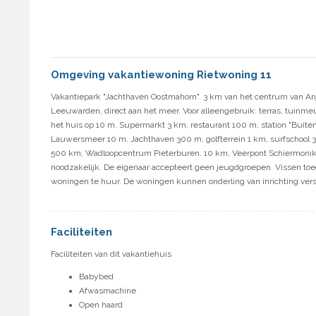
Omgeving vakantiewoning Rietwoning 11
Vakantiepark "Jachthaven Oostmahorn". 3 km van het centrum van A
Leeuwarden, direct aan het meer. Voor alleengebruik: terras, tuinmeub
het huis op 10 m. Supermarkt 3 km, restaurant 100 m, station "Bu
Lauwersmeer 10 m. Jachthaven 300 m, golfterrein 1 km, surfschool 
500 km, Wadloopcentrum Pieterburen. 10 km, Veerpont Schiermonik
noodzakelijk. De eigenaar accepteert geen jeugdgroepen. Vissen toe
woningen te huur. De woningen kunnen onderling van inrichting vers
Faciliteiten
Faciliteiten van dit vakantiehuis
Babybed
Afwasmachine
Open haard