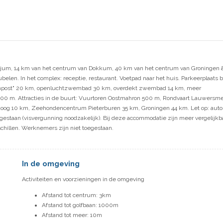
njum, 14 km van het centrum van Dokkum, 40 km van het centrum van Groningen 
elen. In het complex: receptie, restaurant. Voetpad naar het huis. Parkeerplaats b
itenpost" 20 km, openluchtzwembad 30 km, overdekt zwembad 14 km, meer
300 m. Attracties in de buurt: Vuurtoren Oostmahron 500 m, Rondvaart Lauwersm
oog 10 km, Zeehondencentrum Pieterburen 35 km, Groningen 44 km. Let op: auto
gestaan (visvergunning noodzakelijk). Bij deze accommodatie zijn meer vergelijkb
chillen. Werknemers zijn niet toegestaan.
In de omgeving
Activiteiten en voorzieningen in de omgeving
Afstand tot centrum: 3km
Afstand tot golfbaan: 1000m
Afstand tot meer: 10m