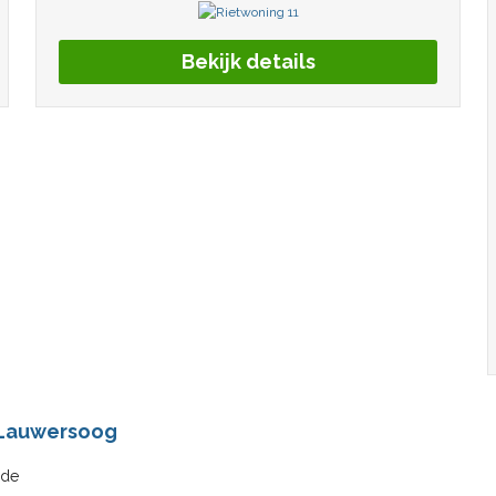
Bekijk details
 Lauwersoog
lde