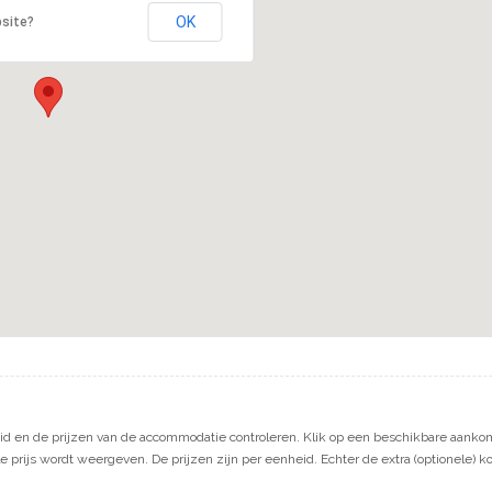
OK
bsite?
d en de prijzen van de accommodatie controleren. Klik op een beschikbare aankom
e prijs wordt weergeven. De prijzen zijn per eenheid. Echter de extra (optionele) k