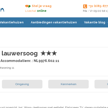
Stel je vraag
+31 (0)85-87
Livechat
online
Ma - Vr 09:00 tot 
 Vakantiehuizen
Aanbiedingen vakantiehuizen
Vakantie blog
n lauwersoog
★★★
 | Accommodatienr. : NL9976.602.11
etwoning 11
Omgeving
Kenmerken
vol ingericht: hal. Woon-/eetkamer met eettafel, Flatscreen TV, stereo-installatie