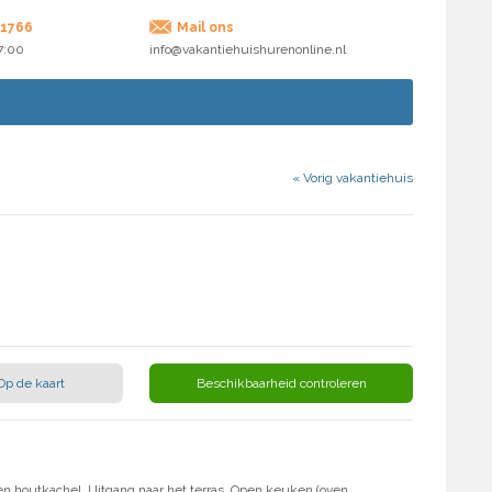
71766
Mail ons
17:00
info@vakantiehuishurenonline.nl
«
Vorig vakantiehuis
Op de kaart
Beschikbaarheid controleren
 en houtkachel. Uitgang naar het terras. Open keuken (oven,