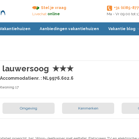
Stel je vraag
+31 (0)85-87
Livechat
online
Ma - Vr 09:00 tot 
 Vakantiehuizen
Aanbiedingen vakantiehuizen
Vakantie blog
n lauwersoog
★★★
 | Accommodatienr. : NL9976.602.6
etwoning 17
Omgeving
Kenmerken
rtabel ingericht: hal. Woon-/eetkamer met eettafel, Flatscreen TV en elektrische 