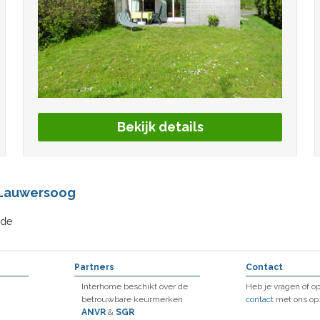
Bekijk details
 Lauwersoog
lde
Partners
Contact
Interhome beschikt over de
Heb je vragen of 
betrouwbare keurmerken
contact
met ons op
ANVR
&
SGR