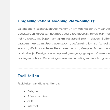
Omgeving vakantiewoning Rietwoning 17
Vakantiepark "Jachthaven Oostmahorn". 3 km van het centrum van A
Leeuwarden, direct aan het meer. Voor alleengebruik: terras, tuinmeub
het huis op 10 m. Supermarkt 3 km, restaurant 100 m, station "Bu
Lauwersmeer 10 m. Jachthaven 300 m, golfterrein 1 km, surfschool 
500 km, Wadloopcentrum Pieterburen. 10 km, Veerpont Schiermonik
noodzakelijk. De eigenaar accepteert geen jeugdgroepen. Vissen toe
woningen te huur. De woningen kunnen onderling van inrichting vers
Faciliteiten
Faciliteiten van dit vakantiehuis
Babybed
Afwasmachine
Golf
Internet