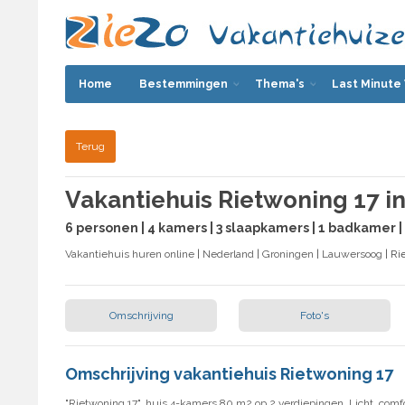
Home
Bestemmingen
Thema's
Last Minute
Terug
Vakantiehuis Rietwoning 17 i
6 personen | 4 kamers | 3 slaapkamers | 1 badkamer
Vakantiehuis huren online
|
Nederland
|
Groningen
|
Lauwersoog
| Ri
Omschrijving
Foto's
Omschrijving vakantiehuis Rietwoning 17
"Rietwoning 17", huis 4-kamers 80 m2 op 2 verdiepingen. Licht, comfo