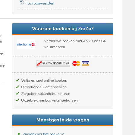
Huurvoorwaarden
Waarom boeken bij ZieZo?
&
Vertrouwd boeken met ANVR en SGR
ij
keurmerken
eer
are
Veilig en snel online boeken
Uitstekende klantenservice
Zorgeloos vakantiehuis huren
Uitgebreid aanbod vakantiehuizen
Meestgestelde vragen
Vragen over het boeken?