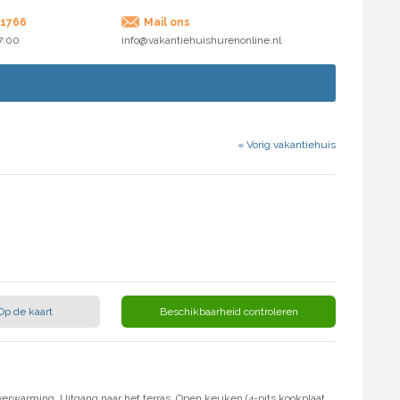
71766
Mail ons
17:00
info@vakantiehuishurenonline.nl
«
Vorig vakantiehuis
Op de kaart
Beschikbaarheid controleren
verwarming. Uitgang naar het terras. Open keuken (4-pits kookplaat,