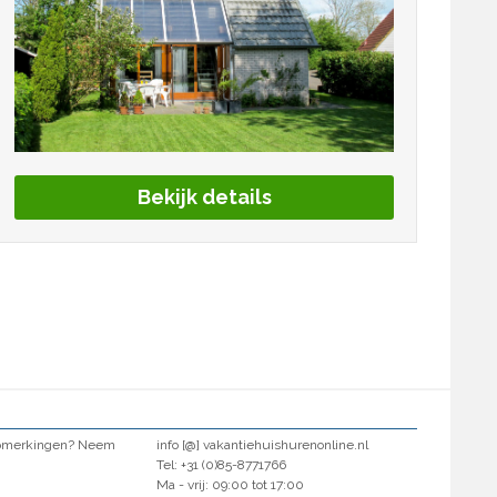
Bekijk details
opmerkingen? Neem
info [@] vakantiehuishurenonline.nl
.
Tel: +31 (0)85-8771766
Ma - vrij: 09:00 tot 17:00