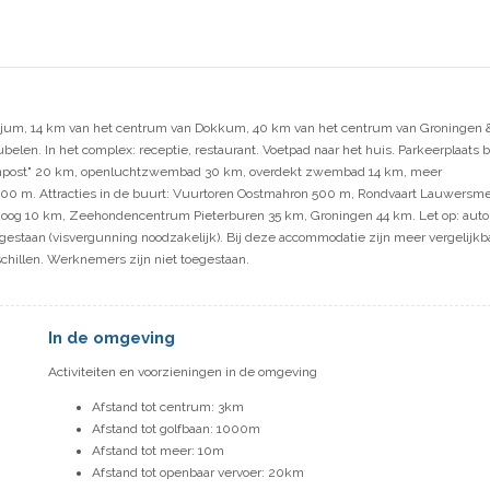
njum, 14 km van het centrum van Dokkum, 40 km van het centrum van Groningen 
elen. In het complex: receptie, restaurant. Voetpad naar het huis. Parkeerplaats b
itenpost" 20 km, openluchtzwembad 30 km, overdekt zwembad 14 km, meer
300 m. Attracties in de buurt: Vuurtoren Oostmahron 500 m, Rondvaart Lauwersm
oog 10 km, Zeehondencentrum Pieterburen 35 km, Groningen 44 km. Let op: auto
gestaan (visvergunning noodzakelijk). Bij deze accommodatie zijn meer vergelijkb
chillen. Werknemers zijn niet toegestaan.
In de omgeving
Activiteiten en voorzieningen in de omgeving
Afstand tot centrum: 3km
Afstand tot golfbaan: 1000m
Afstand tot meer: 10m
Afstand tot openbaar vervoer: 20km