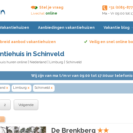
Stel je vraag
+31 (0)85-87
Livechat
online
Ma - Vr 09:00 tot 
 Vakantiehuizen
Aanbiedingen vakantiehuizen
Vakantie blog
breid aanbod vakantiehuizen
Veilig en snel online 
ntiehuis in Schinveld
uis huren online
|
Nederland
|
Limburg
| Schinveld
Wij zijn van ma t/m vr van 09:00 tot 17:00uur telefoni
and
x
Limburg
x
Schinveld
x
2
Volgende
k
De Brenkberg
★
★