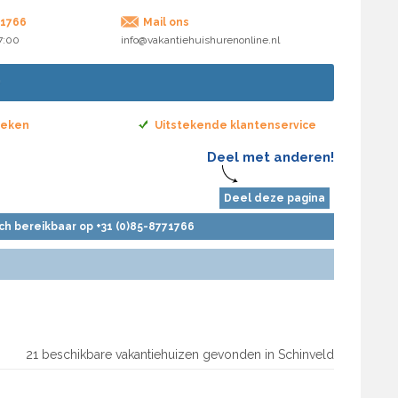
71766
Mail ons
17:00
info@vakantiehuishurenonline.nl
boeken
Uitstekende klantenservice
Deel met anderen!
Deel deze pagina
sch bereikbaar op +31 (0)85-8771766
21 beschikbare vakantiehuizen gevonden in Schinveld