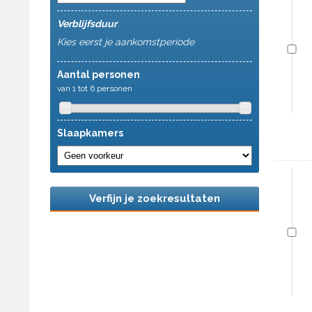
Verblijfsduur
Kies eerst je aankomstperiode
Aantal personen
van 1 tot 6 personen
Slaapkamers
Verfijn je zoekresultaten