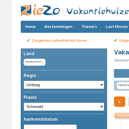
Home
Bestemmingen
Thema's
Last Minute
Zorgeloos vakantiehuis huren
Uitge
Vaka
Land
Vakantieh
Nederland
x
Regio
Nederl
Plaats
1
Vergelij
Aankomstdatum