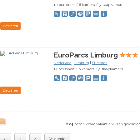
10 personen / 6 kamers / 5 slaapkamers
Bewaren
EuroParcs Limburg
★
★
★
Nederland
|
Limburg
|
Susteren
12 personen / 6 kamers / 5 slaapkamers
Bewaren
k
224
beschikbare vakantiehuizen gevonde
2
3
4
Volgende