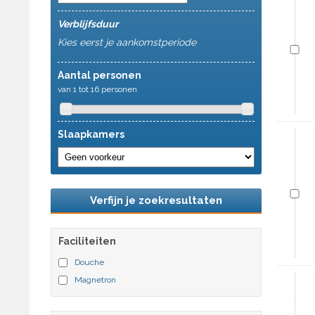
Verblijfsduur
Kies eerst je aankomstperiode
Aantal personen
van 1 tot 16 personen
Slaapkamers
Verfijn je zoekresultaten
Faciliteiten
Douche
Magnetron