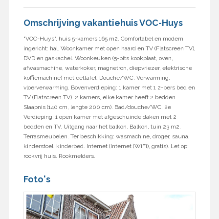
Omschrijving vakantiehuis VOC-Huys
"VOC-Huys", huis 5-kamers 165 m2. Comfortabel en modern
ingericht: hal. Woonkamer met open haard en TV (Flatscreen TV),
DVD en gaskachel. Woonkeuken (5-pits kookplaat, oven,
afwasmachine, waterkoker, magnetron, diepvriezer, elektrische
koffiemachine) met eettafel. Douche/WC. Verwarming,
vloerverwarming. Bovenverdieping: 1 kamer met 1 2-pers bed en
TV (Flatscreen TV). 2 kamers, elke kamer heeft 2 bedden.
Slaapnis (140 cm, lengte 200 cm). Bad/douche/WC. 2e
Verdieping: 1 open kamer met afgeschuinde daken met 2
bedden en TV. Uitgang naar het balkon. Balkon, tuin 23 m2.
Terrasmeubelen. Ter beschikking: wasmachine, droger, sauna,
kinderstoel, kinderbed. Internet (Internet (WiFi), gratis). Let op:
rookvrij huis. Rookmelders.
Foto's