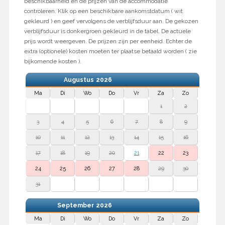
beschikbaarheid en de prijzen van de accommodatie
controleren. Klik op een beschikbare aankomstdatum ( wit
gekleurd ) en geef vervolgens de verblijfsduur aan. De gekozen
verblijfsduur is donkergroen gekleurd in de tabel. De actuele
prijs wordt weergeven. De prijzen zijn per eenheid. Echter de
extra (optionele) kosten moeten ter plaatse betaald worden ( zie
bijkomende kosten ).
Augustus
2026
Ma
Di
Wo
Do
Vr
Za
Zo
1
2
3
4
5
6
7
8
9
10
11
12
13
14
15
16
17
18
19
20
21
22
23
24
25
26
27
28
29
30
31
September
2026
Ma
Di
Wo
Do
Vr
Za
Zo