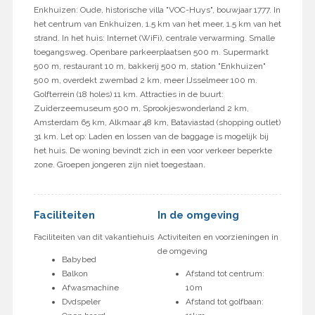
Enkhuizen: Oude, historische villa "VOC-Huys", bouwjaar 1777. In
het centrum van Enkhuizen, 1.5 km van het meer, 1.5 km van het
strand. In het huis: Internet (WiFi), centrale verwarming. Smalle
toegangsweg. Openbare parkeerplaatsen 500 m. Supermarkt
500 m, restaurant 10 m, bakkerij 500 m, station "Enkhuizen"
500 m, overdekt zwembad 2 km, meer IJsselmeer 100 m.
Golfterrein (18 holes) 11 km. Attracties in de buurt:
Zuiderzeemuseum 500 m, Sprookjeswonderland 2 km,
Amsterdam 65 km, Alkmaar 48 km, Bataviastad (shopping outlet)
31 km. Let op: Laden en lossen van de baggage is mogelijk bij
het huis. De woning bevindt zich in een voor verkeer beperkte
zone. Groepen jongeren zijn niet toegestaan.
Faciliteiten
In de omgeving
Faciliteiten van dit vakantiehuis
Activiteiten en voorzieningen in
de omgeving
Babybed
Balkon
Afstand tot centrum:
Afwasmachine
10m
Dvdspeler
Afstand tot golfbaan: