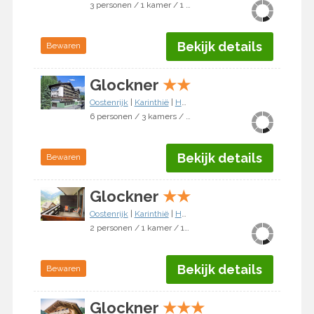
3 personen / 1 kamer / 1 slaapkamer
Bekijk details
Bewaren
Glockner
★
★
Oostenrijk
|
Karinthië
|
Heiligenblut
6 personen / 3 kamers / 2 slaapkamers
Bekijk details
Bewaren
Glockner
★
★
Oostenrijk
|
Karinthië
|
Heiligenblut
2 personen / 1 kamer / 1 slaapkamer
Bekijk details
Bewaren
Glockner
★
★
★