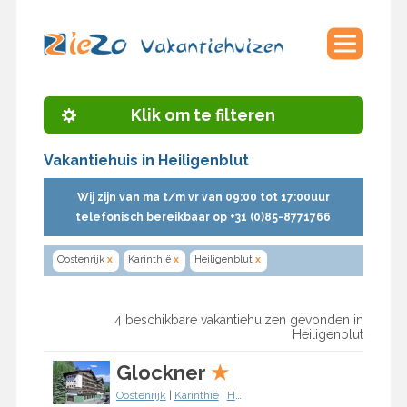
Klik om te filteren
Vakantiehuis in Heiligenblut
Wij zijn van ma t/m vr van 09:00 tot 17:00uur
telefonisch bereikbaar op +31 (0)85-8771766
Oostenrijk
x
Karinthië
x
Heiligenblut
x
4 beschikbare vakantiehuizen gevonden in
Heiligenblut
Glockner
★
Oostenrijk
|
Karinthië
|
Heiligenblut