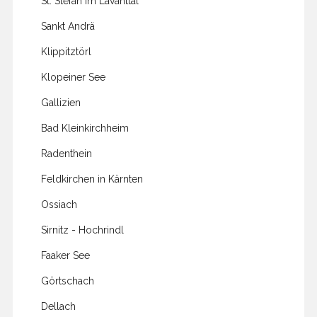
St. Stefan im Lavanttal
Sankt Andrä
Klippitztörl
Klopeiner See
Gallizien
Bad Kleinkirchheim
Radenthein
Feldkirchen in Kärnten
Ossiach
Sirnitz - Hochrindl
Faaker See
Görtschach
Dellach