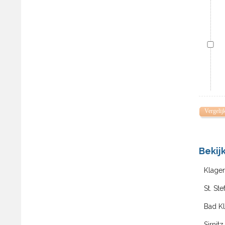
Vergelij
Bekij
Klage
St. Ste
Bad Kl
Sirnit