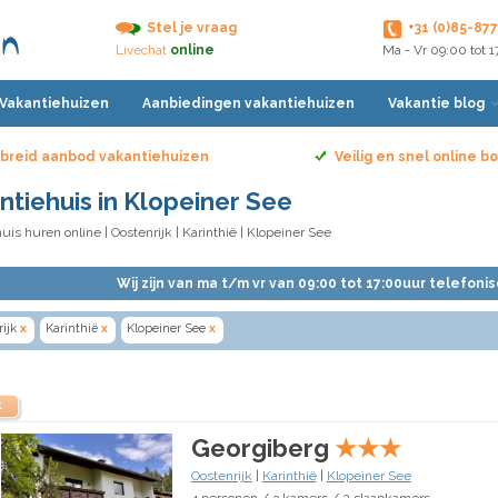
Stel je vraag
+31 (0)85-87
Livechat
online
Ma - Vr 09:00 tot 
 Vakantiehuizen
Aanbiedingen vakantiehuizen
Vakantie blog
breid aanbod vakantiehuizen
Veilig en snel online 
ntiehuis in Klopeiner See
uis huren online
|
Oostenrijk
|
Karinthië
| Klopeiner See
Wij zijn van ma t/m vr van 09:00 tot 17:00uur telefoni
ijk
x
Karinthië
x
Klopeiner See
x
k
Georgiberg
★
★
★
Oostenrijk
|
Karinthië
|
Klopeiner See