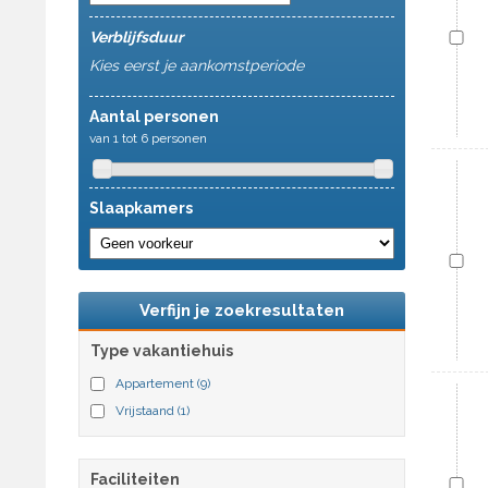
Verblijfsduur
Kies eerst je aankomstperiode
Aantal personen
van 1 tot 6 personen
Slaapkamers
Verfijn je zoekresultaten
Type vakantiehuis
Appartement
(9)
Vrijstaand
(1)
Faciliteiten