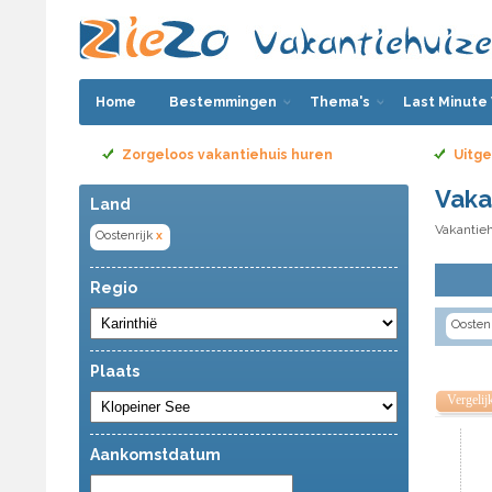
Home
Bestemmingen
Thema's
Last Minute
Zorgeloos vakantiehuis huren
Uitge
Vaka
Land
Vakantieh
Oostenrijk
x
Regio
Oostenr
Plaats
Vergelij
Aankomstdatum