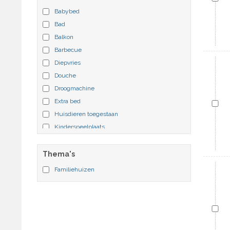
Babybed
Bad
Balkon
Barbecue
Diepvries
Douche
Droogmachine
Extra bed
Huisdieren toegestaan
Kinderspeelplaats
Terras
Tuin
Thema's
Wasmachine
Familiehuizen