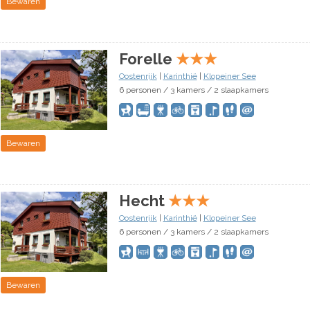
Bewaren
Forelle
★
★
★
Oostenrijk
|
Karinthië
|
Klopeiner See
6 personen / 3 kamers / 2 slaapkamers
Bewaren
Hecht
★
★
★
Oostenrijk
|
Karinthië
|
Klopeiner See
6 personen / 3 kamers / 2 slaapkamers
Bewaren