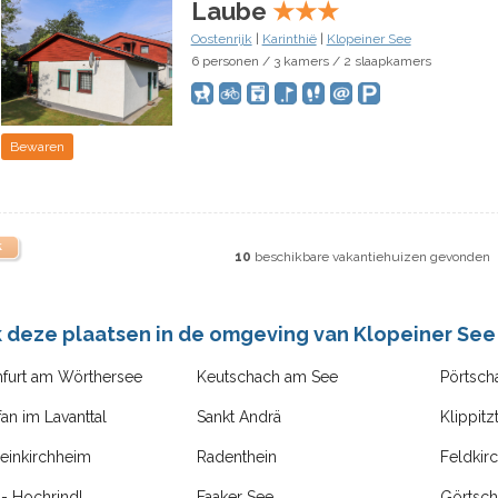
Laube
★
★
★
Oostenrijk
|
Karinthië
|
Klopeiner See
6 personen / 3 kamers / 2 slaapkamers
Bewaren
k
10
beschikbare vakantiehuizen gevonden
k deze plaatsen in de omgeving van Klopeiner See
nfurt am Wörthersee
Keutschach am See
Pörtsch
fan im Lavanttal
Sankt Andrä
Klippitz
einkirchheim
Radenthein
Feldkir
z - Hochrindl
Faaker See
Görtsc