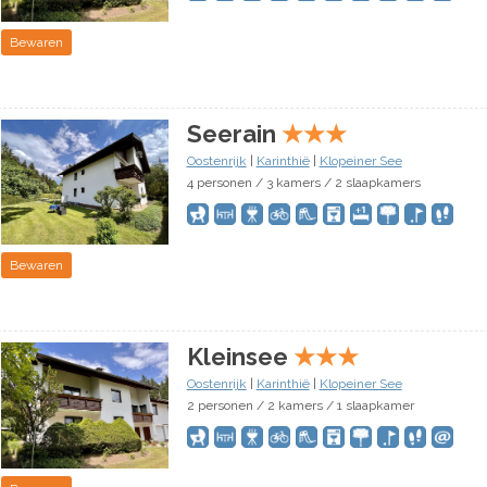
Bewaren
Seerain
★
★
★
Oostenrijk
|
Karinthië
|
Klopeiner See
4 personen / 3 kamers / 2 slaapkamers
Bewaren
Kleinsee
★
★
★
Oostenrijk
|
Karinthië
|
Klopeiner See
2 personen / 2 kamers / 1 slaapkamer