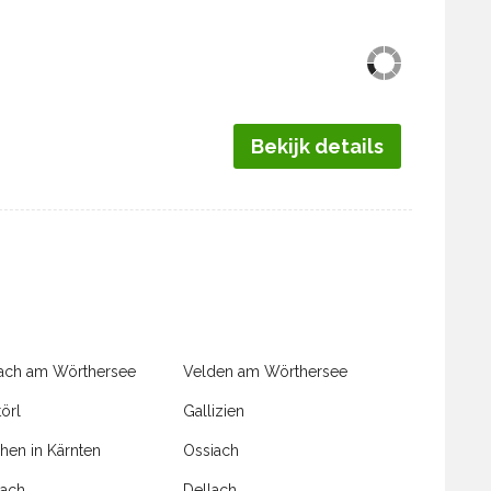
Bekijk details
ach am Wörthersee
Velden am Wörthersee
törl
Gallizien
chen in Kärnten
Ossiach
hach
Dellach