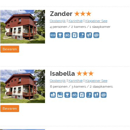
Zander
★
★
★
Oostenrijk
|
Karinthië
|
Klopeiner See
4 personen / 2 kamers / 1 slaapkamer
Bewaren
Isabella
★
★
★
Oostenrijk
|
Karinthië
|
Klopeiner See
6 personen / 3 kamers / 2 slaapkamers
Bewaren