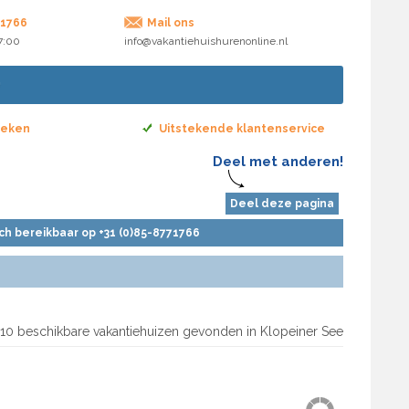
71766
Mail ons
17:00
info@vakantiehuishurenonline.nl
boeken
Uitstekende klantenservice
Deel met anderen!
Deel deze pagina
sch bereikbaar op +31 (0)85-8771766
10 beschikbare vakantiehuizen gevonden in Klopeiner See