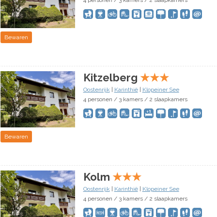
4 personen / 3 kamers / 2 slaapkamers
Bewaren
Kitzelberg
★
★
★
Oostenrijk
|
Karinthië
|
Klopeiner See
4 personen / 3 kamers / 2 slaapkamers
Bewaren
Kolm
★
★
★
Oostenrijk
|
Karinthië
|
Klopeiner See
4 personen / 3 kamers / 2 slaapkamers