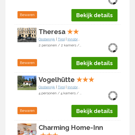
Bekijk details
Bewaren
Theresa
★
★
Oostenrijk
|
Tirol
|
Innsbruck
2 personen / 2 kamers / 1 slaapkamer
Bekijk details
Bewaren
Vogelhütte
★
★
★
Oostenrijk
|
Tirol
|
Innsbruck
4 personen / 4 kamers / 3 slaapkamers
Bekijk details
Bewaren
Charming Home-Inn