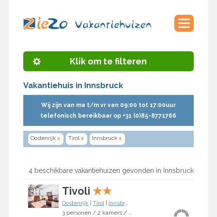
Klik om te filteren
Vakantiehuis in Innsbruck
Wij zijn van ma t/m vr van 09:00 tot 17:00uur
telefonisch bereikbaar op +31 (0)85-8771766
Oostenrijk
x
Tirol
x
Innsbruck
x
4 beschikbare vakantiehuizen gevonden in Innsbruck
Tivoli
★
★
Oostenrijk
|
Tirol
|
Innsbruck
3 personen / 2 kamers / 1 slaapkamer