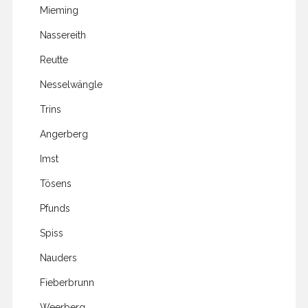
Mieming
Nassereith
Reutte
Nesselwängle
Trins
Angerberg
Imst
Tösens
Pfunds
Spiss
Nauders
Fieberbrunn
Weerberg