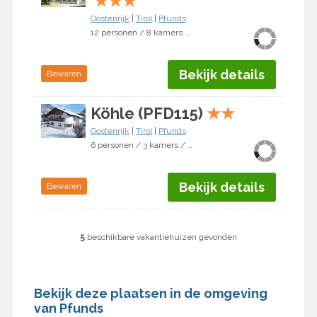
★
★
★
Oostenrijk
|
Tirol
|
Pfunds
12 personen / 8 kamers / 6 slaapkamers
Bekijk details
Bewaren
Köhle (PFD115)
★
★
Oostenrijk
|
Tirol
|
Pfunds
6 personen / 3 kamers / 2 slaapkamers
Bekijk details
Bewaren
5
beschikbare vakantiehuizen gevonden
Bekijk deze plaatsen in de omgeving
van Pfunds