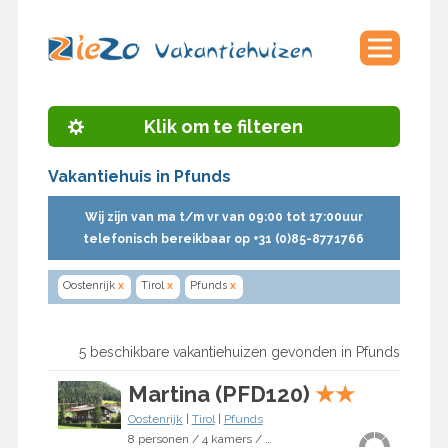
Klik om te filteren
Vakantiehuis in Pfunds
Wij zijn van ma t/m vr van 09:00 tot 17:00uur
telefonisch bereikbaar op +31 (0)85-8771766
Oostenrijk
x
Tirol
x
Pfunds
x
5 beschikbare vakantiehuizen gevonden in Pfunds
Martina (PFD120)
★
★
Oostenrijk
|
Tirol
|
Pfunds
8 personen / 4 kamers / 3 slaapkamers