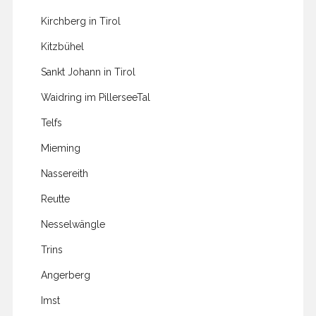
Kirchberg in Tirol
Kitzbühel
Sankt Johann in Tirol
Waidring im PillerseeTal
Telfs
Mieming
Nassereith
Reutte
Nesselwängle
Trins
Angerberg
Imst