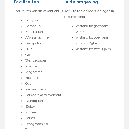
Faciliteiten
In de omgeving
Faciliteiten van dit vakantiehuis
Activiteiten en voorzieningen in
de omgeving
Babybed
Barbecue
Afstand tot golfbaan:
Fietspaden
21km
Afwasmachine
Afstand tot openbaar
Dvdspeler
vervoer: 25km
Tuin
Afstand tot zee: 1.5km
Golf
Wandelpaden
Internet
Magnetron
Niet-rokers
Oven
Parkeerplaats
Parkeerplaats overdekt
Paardrijden
Zeilen
Surfen
Terras
Droogmachine