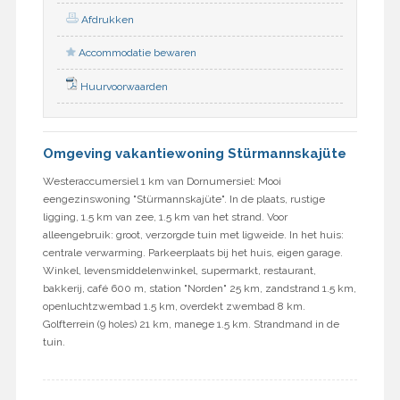
Afdrukken
Accommodatie bewaren
Huurvoorwaarden
Omgeving vakantiewoning Stürmannskajüte
Westeraccumersiel 1 km van Dornumersiel: Mooi
eengezinswoning "Stürmannskajüte". In de plaats, rustige
ligging, 1.5 km van zee, 1.5 km van het strand. Voor
alleengebruik: groot, verzorgde tuin met ligweide. In het huis:
centrale verwarming. Parkeerplaats bij het huis, eigen garage.
Winkel, levensmiddelenwinkel, supermarkt, restaurant,
bakkerij, café 600 m, station "Norden" 25 km, zandstrand 1.5 km,
openluchtzwembad 1.5 km, overdekt zwembad 8 km.
Golfterrein (9 holes) 21 km, manege 1.5 km. Strandmand in de
tuin.