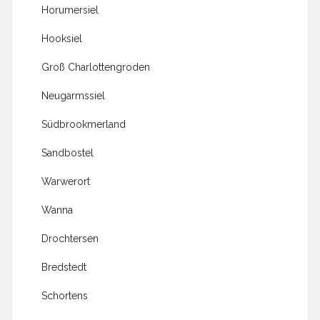
Horumersiel
Hooksiel
Groß Charlottengroden
Neugarmssiel
Südbrookmerland
Sandbostel
Warwerort
Wanna
Drochtersen
Bredstedt
Schortens