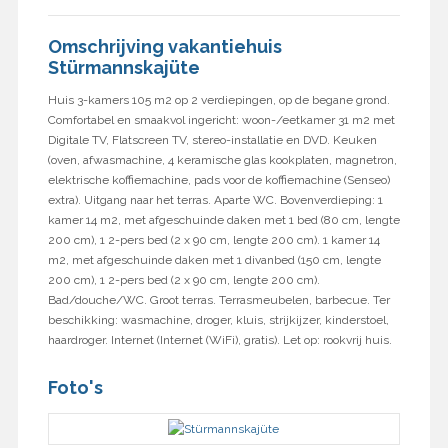
Omschrijving vakantiehuis
Stürmannskajüte
Huis 3-kamers 105 m2 op 2 verdiepingen, op de begane grond.
Comfortabel en smaakvol ingericht: woon-/eetkamer 31 m2 met
Digitale TV, Flatscreen TV, stereo-installatie en DVD. Keuken
(oven, afwasmachine, 4 keramische glas kookplaten, magnetron,
elektrische koffiemachine, pads voor de koffiemachine (Senseo)
extra). Uitgang naar het terras. Aparte WC. Bovenverdieping: 1
kamer 14 m2, met afgeschuinde daken met 1 bed (80 cm, lengte
200 cm), 1 2-pers bed (2 x 90 cm, lengte 200 cm). 1 kamer 14
m2, met afgeschuinde daken met 1 divanbed (150 cm, lengte
200 cm), 1 2-pers bed (2 x 90 cm, lengte 200 cm).
Bad/douche/WC. Groot terras. Terrasmeubelen, barbecue. Ter
beschikking: wasmachine, droger, kluis, strijkijzer, kinderstoel,
haardroger. Internet (Internet (WiFi), gratis). Let op: rookvrij huis.
Foto's