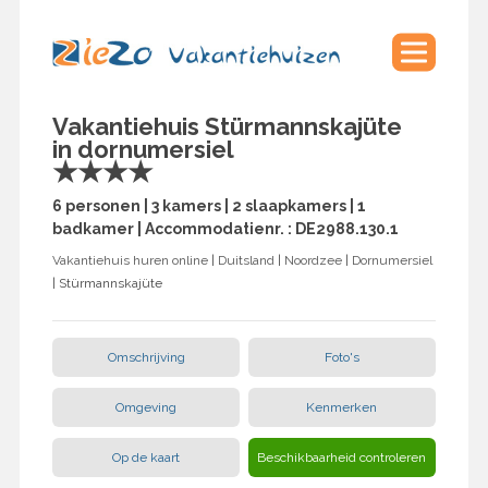
Vakantiehuis Stürmannskajüte
in dornumersiel
★★★★
6 personen | 3 kamers | 2 slaapkamers | 1
badkamer | Accommodatienr. : DE2988.130.1
Vakantiehuis huren online
|
Duitsland
|
Noordzee
|
Dornumersiel
| Stürmannskajüte
Omschrijving
Foto's
Omgeving
Kenmerken
Op de kaart
Beschikbaarheid controleren