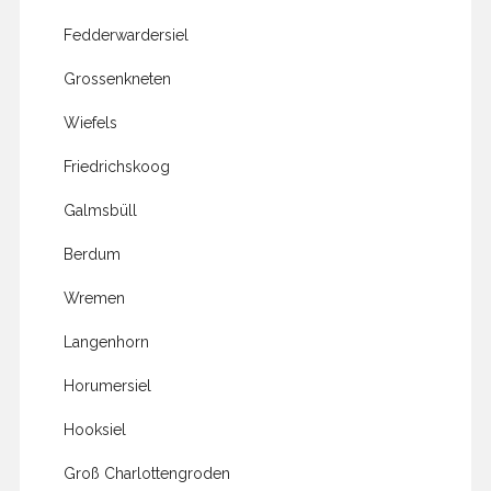
Fedderwardersiel
Grossenkneten
Wiefels
Friedrichskoog
Galmsbüll
Berdum
Wremen
Langenhorn
Horumersiel
Hooksiel
Groß Charlottengroden