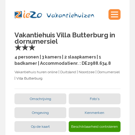
Vakantiehuis Villa Butterburg in
dornumersiel
★★★
4 personen | 3 kamers | 2 slaapkamers | 1
badkamer | Accommodatienr. : DE2988.634.8
Vakantiehuis huren online
|
Duitsland
|
Noordzee
|
Dornumersiel
| Villa Butterburg
Omschrijving
Foto's
Omgeving
Kenmerken
Op de kaart
Beschikbaarheid controleren