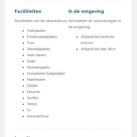
Faciliteiten
In de omgeving
Faciliteiten van dit vakantiehuis
Activiteiten en voorzieningen in
de omgeving
Fietspaden
Kinderspeelplaats
Afstand tot centrum:
Tuin
1000m
Wandelpaden
Afstand tot zee: 6km
Niet-rokers
Oven
Parkeerplaats
Huisdieren toegestaan
Paardrijden
Zeilen
Douche
Surfen
Terras
Tv
Wasmachine