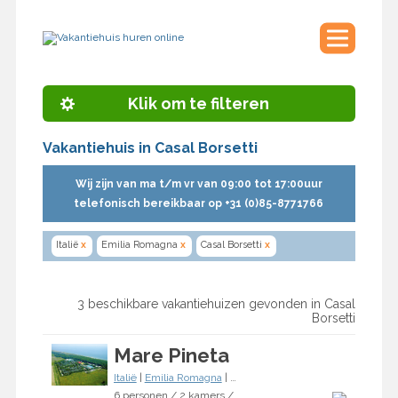
Klik om te filteren
Vakantiehuis in Casal Borsetti
Wij zijn van ma t/m vr van 09:00 tot 17:00uur
telefonisch bereikbaar op +31 (0)85-8771766
Italië
x
Emilia Romagna
x
Casal Borsetti
x
3 beschikbare vakantiehuizen gevonden in Casal
Borsetti
Mare Pineta
Italië
|
Emilia Romagna
|
Casal Borsetti
6 personen / 2 kamers / 2 slaapkamers