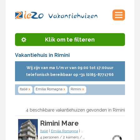
Klik om te filteren
Vakantiehuis in Rimini
Wij zijn van ma t/m vr van 09:00 tot 17:00uur
telefonisch bereikbaar op +31 (0)85-8771766
Italië
x
Emilia Romagna
x
Rimini
x
4 beschikbare vakantiehuizen gevonden in Rimini
Rimini Mare
Italië
|
Emilia Romagna
|
Rimini
4 personen / 2 kamers / 1 slaapkamer