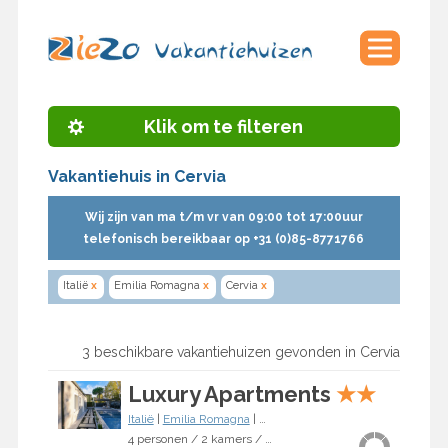
Klik om te filteren
Vakantiehuis in Cervia
Wij zijn van ma t/m vr van 09:00 tot 17:00uur
telefonisch bereikbaar op +31 (0)85-8771766
Italië
x
Emilia Romagna
x
Cervia
x
3 beschikbare vakantiehuizen gevonden in Cervia
Luxury Apartments
★
★
Italië
|
Emilia Romagna
|
Cervia
4 personen / 2 kamers / 1 slaapkamer