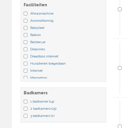
Faciliteiten
Afwasmachine
Airconditioning
Babybed
Balkon
Barbecue
Diepvries
Draadloos internet
Huisdieren toegestaan
Internet
Magnetron
Open haard
Oven
Badkamers
Parkeerplaats
1 badkamer
(14)
Patio
2 badkamers
(15)
Prive zwembad
3 badkamers
(1)
Receptie
Residentie