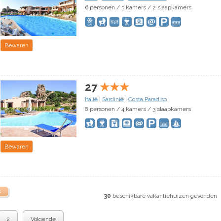
6 personen / 3 kamers / 2 slaapkamers
Bewaren
27
★
★
★
Italië
|
Sardinië
|
Costa Paradiso
8 personen / 4 kamers / 3 slaapkamers
Bewaren
k
30
beschikbare vakantiehuizen gevonden
2
Volgende