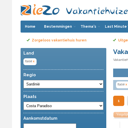
Home
Bestemmingen
Thema's
Last Minute
Zorgeloos vakantiehuis huren
Uitge
Vaka
Land
Vakantieh
Italië
x
Regio
Italië
x
Plaats
1
Vergelij
Aankomstdatum