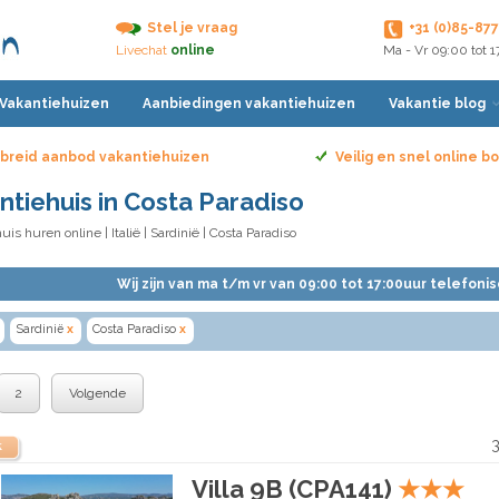
Stel je vraag
+31 (0)85-87
Livechat
online
Ma - Vr 09:00 tot 
 Vakantiehuizen
Aanbiedingen vakantiehuizen
Vakantie blog
breid aanbod vakantiehuizen
Veilig en snel online 
ntiehuis in Costa Paradiso
uis huren online
|
Italië
|
Sardinië
| Costa Paradiso
Wij zijn van ma t/m vr van 09:00 tot 17:00uur telefoni
Sardinië
x
Costa Paradiso
x
2
Volgende
3
k
Villa 9B (CPA141)
★
★
★