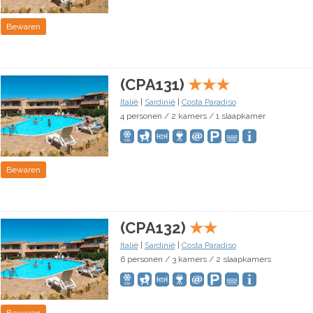
Bewaren
(CPA131)
★
★
★
Italië
|
Sardinië
|
Costa Paradiso
4 personen / 2 kamers / 1 slaapkamer
Bewaren
(CPA132)
★
★
Italië
|
Sardinië
|
Costa Paradiso
6 personen / 3 kamers / 2 slaapkamers
Bewaren