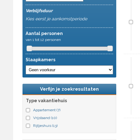
Verblijfsduur
Kies eerst je aankomstperiode
Aantal personen
van 1 tot 12 personen
Slaapkamers
Verfijn je zoekresultaten
Type vakantiehuis
Appartement
(7)
Vrijstaand
(10)
Rijtjeshuis
(13)