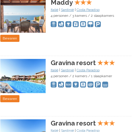
Maddy
★
★
★
Italië
|
Sardinië
|
Costa Paradiso
4 personen / 3 kamers / 2 slaapkamers
Bewaren
Gravina resort
★
★
★
Italië
|
Sardinië
|
Costa Paradiso
4 personen / 2 kamers / 1 slaapkamer
Bewaren
Gravina resort
★
★
★
Italië
|
Sardinië
|
Costa Paradiso