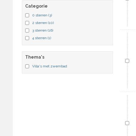
Categorie
Tafeltennis
Tennis
0 sterren
(3)
Terras
2 sterren
(10)
Tuin
3 sterren
(16)
Tv
4 sterren
(1)
Wasmachine
Zeezicht
Thema's
Zwembad
Villa's met zwembad