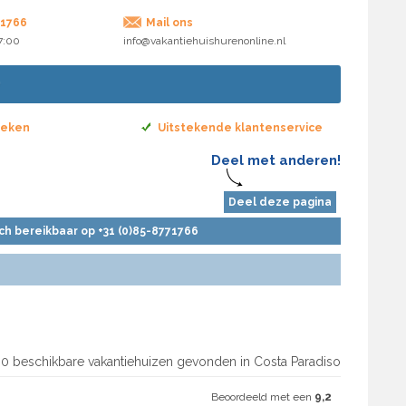
71766
Mail ons
17:00
info@vakantiehuishurenonline.nl
boeken
Uitstekende klantenservice
Deel met anderen!
Deel deze pagina
sch bereikbaar op +31 (0)85-8771766
0 beschikbare vakantiehuizen gevonden in Costa Paradiso
Beoordeeld met een
9,2