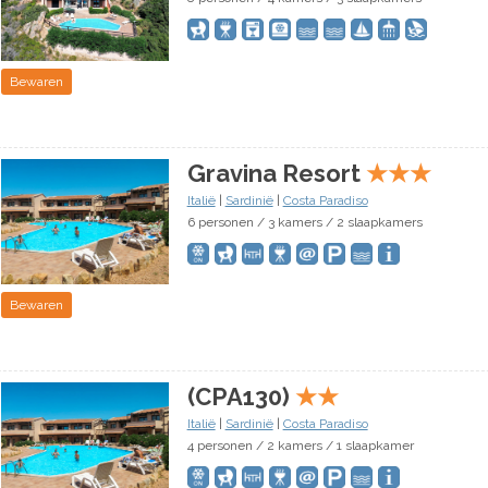
Bewaren
Gravina Resort
★
★
★
Italië
|
Sardinië
|
Costa Paradiso
6 personen / 3 kamers / 2 slaapkamers
Bewaren
(CPA130)
★
★
Italië
|
Sardinië
|
Costa Paradiso
4 personen / 2 kamers / 1 slaapkamer