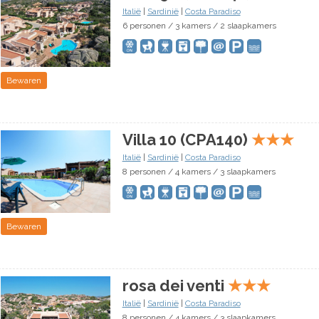
Italië
|
Sardinië
|
Costa Paradiso
6 personen / 3 kamers / 2 slaapkamers
Bewaren
Villa 10 (CPA140)
★
★
★
Italië
|
Sardinië
|
Costa Paradiso
8 personen / 4 kamers / 3 slaapkamers
Bewaren
rosa dei venti
★
★
★
Italië
|
Sardinië
|
Costa Paradiso
8 personen / 4 kamers / 3 slaapkamers